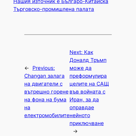
Нашия източник е Българо-Китайска
Търговско-промишлена палaта
Next:
Как
Доналд Тръмп
←
Previous:
може да
Changan залага
преформулира
на двигатели с
целите на САЩ
вътрешно горене
във войната с
на фона на бума
Иран, за да
на
оправдае
електромобилите
нейното
приключване
→