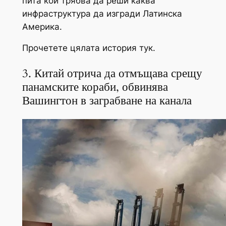
пита кой трябва да реши каква
инфраструктура да изгради Латинска
Америка.
Прочетете цялата история тук.
3. Китай отрича да отмъщава срещу
панамските кораби, обвинява
Вашингтон в заграбване на канала