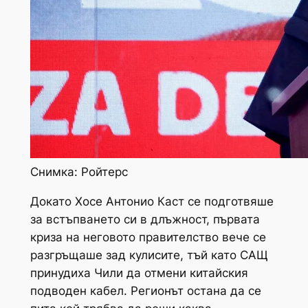
Снимка: Ройтерс
Докато Хосе Антонио Каст се подготвяше
за встъпването си в длъжност, първата
криза на неговото правителство вече се
разгръщаше зад кулисите, тъй като САЩ
принудиха Чили да отмени китайския
подводен кабел. Регионът остана да се