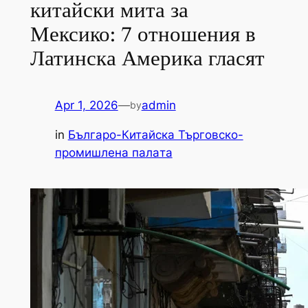
китайски мита за
Мексико: 7 отношения в
Латинска Америка гласят
Apr 1, 2026
—
admin
by
in
Българо-Китайска Търговско-
промишлена палaта