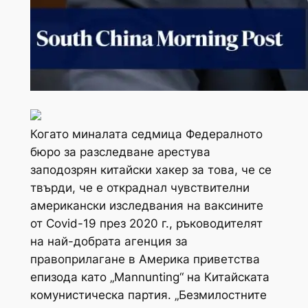
Когато миналата седмица Федералното
бюро за разследване арестува
заподозрян китайски хакер за това, че се
твърди, че е откраднал чувствителни
американски изследвания на ваксините
от Covid-19 през 2020 г., ръководителят
на най-добрата агенция за
правоприлагане в Америка приветства
епизода като „Mannunting“ на Китайската
комунистическа партия. „Безмилостните