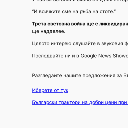
“И всичките сме на ръба на стоте.”
Трета световна война ще е ликвидиран
ще надделее.
Цялото интервю слушайте в звуковия 
Последвайте ни и в Google News Showca
Разгледайте нашите предложения за Б
Иберете от тук
Български трактори на добри цени при