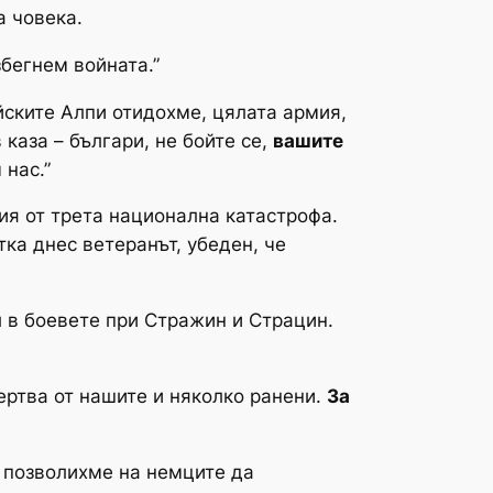
а човека.
бегнем войната.”
йските Алпи отидохме, цялата армия,
 каза – българи, не бойте се,
вашите
 нас.”
ия от трета национална катастрофа.
ка днес ветеранът, убеден, че
л в боевете при Стражин и Страцин.
ртва от нашите и няколко ранени.
За
 позволихме на немците да