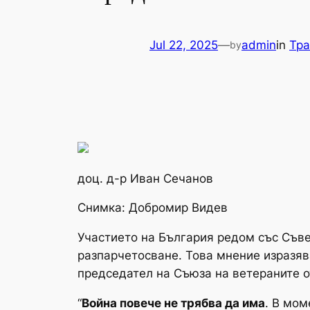
Jul 22, 2025
—
admin
in
Тра
by
доц. д-р Иван Сечанов
Снимка: Добромир Видев
Участието на България редом със Съвет
разпарчетосване. Това мнение изразяв
председател на Съюза на ветераните о
“
Война повече не трябва да има
. В мо