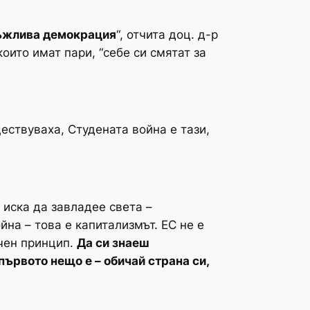
ъжлива демокрация
“, отчита доц. д-р
които имат пари, “себе си смятат за
ествуваха, Студената война е тази,
 иска да завладее света –
йна – това е капитализмът. ЕС не е
ичен принцип.
Да си знаеш
първото нещо е – обичай страна си,