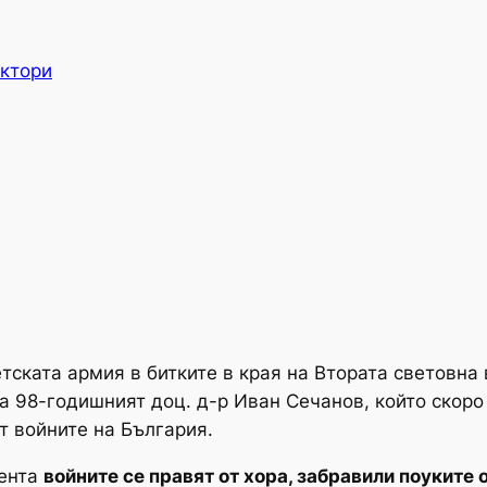
ктори
ската армия в битките в края на Втората световна 
а 98-годишният доц. д-р Иван Сечанов, който скоро
т войните на България.
мента
войните се правят от хора, забравили поуките 