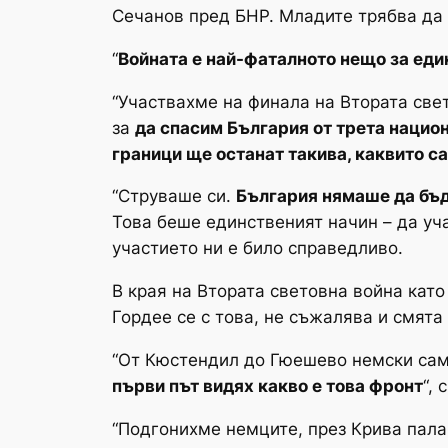
Сечанов пред БНР. Младите трябва да 
“
Войната е най-фаталното нещо за еди
“Участвахме на финала на Втората све
за
да спасим България от трета нацио
граници ще останат такива, каквито с
“Струваше си.
България нямаше да бъде
Това беше единственият начин – да уча
участието ни е било справедливо.
В края на Втората световна война кат
Гордее се с това, не съжалява и смята
“От Кюстендил до Гюешево немски сам
първи път видях какво е това фронт
“,
“Подгонихме немците, през Крива пала