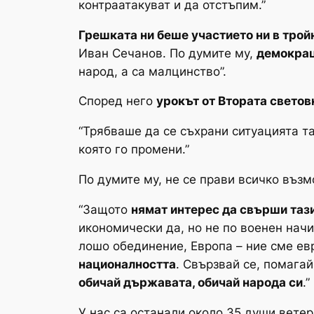
контраатакуват и да отстъпим.”
Грешката ни беше участието ни в трой
Иван Сечанов. По думите му,
демокрац
народ, а са малцинство”.
Според него
урокът от Втората светов
“Трябваше да се съхрани ситуацията та
която го промени.”
По думите му, не се прави всичко възм
“Защото
нямат интерес да свърши таз
икономически да, но не по военен начин
лошо обединение, Европа – ние сме ев
националността
. Свързвай се, помагай
обичай държавата, обичай народа си
.”
У нас са останали около 35 души ветер