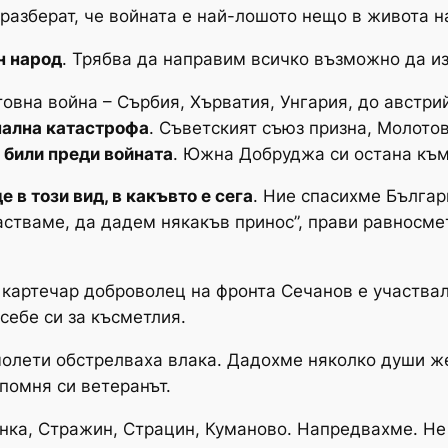
разберат, че войната е най-лошото нещо в живота н
н народ
. Трябва да направим всичко възможно да из
товна война – Сърбия, Хърватия, Унгария, до австри
нална катастрофа
. Съветският съюз призна, Молотов
а били преди войната
. Южна Добруджа си остана към
 в този вид, в какъвто е сега
. Ние спасихме Българ
стваме, да дадем някакъв принос”, прави равносмет
о картечар доброволец на фронта Сечанов е участва
 себе си за късметлия.
олети обстрелваха влака. Дадохме няколко души же
 спомня си ветеранът.
нка, Стражин, Страцин, Куманово. Напредвахме. Не