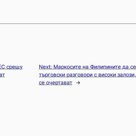
ЕС срещу
Next:
Маркосите на Филипините да се
ат
търговски разговори с високи залози
се очертават
→