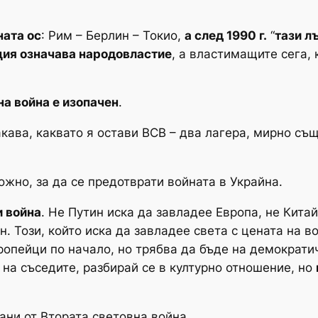
ната ос
: Рим – Берлин – Токио,
а след 1990 г.
“
тази л
ия означава народовластие
, а властимащите сега, 
на война е изопачен
.
кава, каквато я остави ВСВ – два лагера, мирно същ
ожно, за да се предотврати войната в Украйна.
и война
. Не Путин иска да завладее Европа, не Китай
. Този, който иска да завладее света с цената на во
ропейци по начало, но трябва да бъде на демократ
 на съседите, разбирай се в културно отношение, но
ани от Втората световна война.