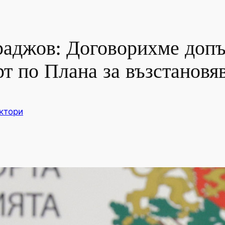
аджов: Договорихме допъ
рт по Плана за възстановя
ктори