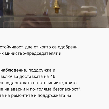
тойчивост, две от които са одобрени.
ник министър-председателят и
а наблюдение, поддръжка и
т включва доставката на 46
ен поддръжката на жп линиите, които
не на аварии и по-голяма безопасност“,
та на ремонтите и поддръжката на