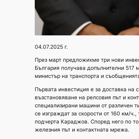
04.07.2025 г.
През март предложихме три нови инвес
България получава допълнителни 517 м
министър на транспорта и съобщеният
Първата инвестиция е за доставка на
възстановяване на релсовия път и кон
специализирани машини от различен ти
се изграждат за скорости от 160 км/ч.
подчерта Караджов. Според него по то
железния път и контактната мрежа.