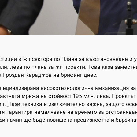
тиции в жп сектора по Плана за възстановяване и ус
лн. лева по плана за жп проекти. Това каза замест
а Гроздан Караджов на брифинг днес.
 специализирана високотехнологична механизация з
тактната мрежа на стойност 195 млн. лева. Проектъ
п. „Тази техника е изключително важна, защото осв
, тя гарантира намаляване на времето за отстранява
зи начин ще бъде повишена прецизността и бързина