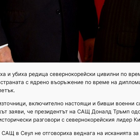
а и убиха редица севернокорейски цивилни по врем
 страната с ядрено въоръжение по време на диплома
петък.
източници, включително настоящи и бивши военни с
кът заяви, че президентът на САЩ Доналд Тръмп од
 исторически разговори с севернокорейския лидер Ки
 САЩ в Сеул не отговориха веднага на исканията за