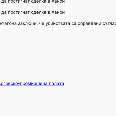
 да постигнат сделка в Ханой
 да постигнат сделка в Ханой
нтагона заключи, че убийствата са оправдани съглас
ърговско-промишлена палaта