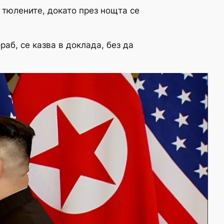
 тюлените, докато през нощта се
аб, се казва в доклада, без да