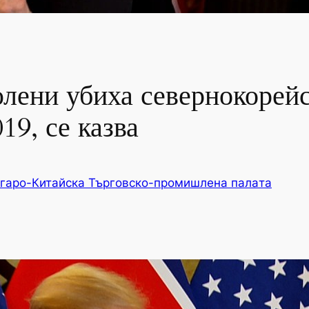
лени убиха севернокорейс
19, се казва
гаро-Китайска Търговско-промишлена палaта