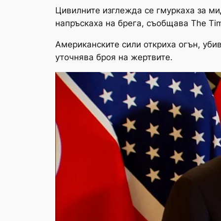
Цивилните изглежда се гмуркаха за ми
напръскаха на брега, съобщава The Ti
Американските сили откриха огън, убив
уточнява броя на жертвите.