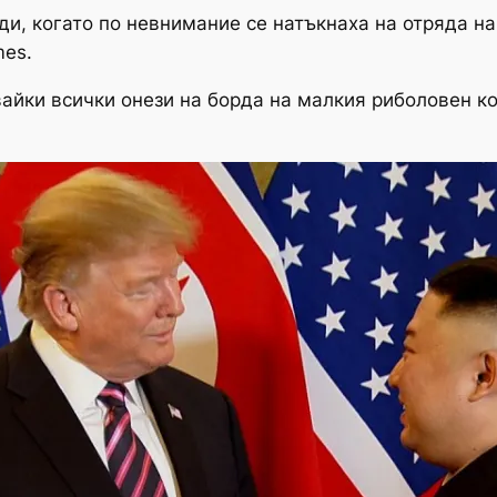
ди, когато по невнимание се натъкнаха на отряда на
mes.
айки всички онези на борда на малкия риболовен кор