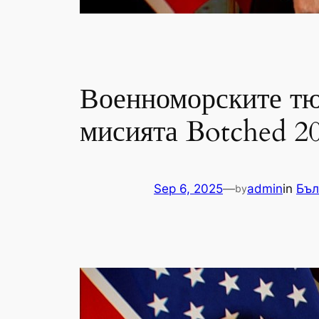
Военноморските тю
мисията Botched 20
Sep 6, 2025
—
admin
in
Бъл
by