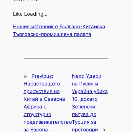
Like Loading…
Нашия източник е Българо-Китайска
Търговско-промишлена палaта
←
Previous:
Next:
Удари
Нарастващото
на Русия и
присъствие на
Украйна убиха
Китай в Северна
10, докато
Африка е
Зеленски
структурно
пътува до
предизвикателство
Турция за
за Европа
преговори
→