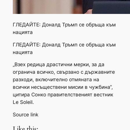
ГЛЕДАЙТЕ: Доналд Тръмп се обръща към
нацията
ГЛЕДАЙТЕ: Доналд Тръмп се обръща към
нацията
„Взех редица драстични мерки, за да
огранича всичко, свързано с държавните
разходи, включително отмяната на
всички несъществени мисии в чужбина“,
цитира Сонко правителственият вестник
Le Soleil.
Source link
Like this: