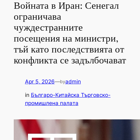
Войната в Иран: Сенегал
ограничава
чуждестранните
посещения на министри,
тъй като последствията от
конфликта се задълбочават
Apr 5, 2026
—
admin
by
in
Българо-Китайска Търговско-
промишлена палaта