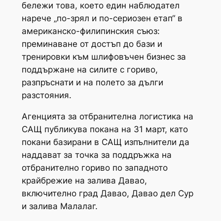
бележи това, което един наблюдател
нарече „по-зрял и по-сериозен етап“ в
американско-филипинския съюз:
преминаване от достъп до бази и
тренировки към шлифовъчен бизнес за
поддържане на силите с гориво,
разпръснати и на полето за дълги
разстояния.
Агенцията за отбранителна логистика на
САЩ публикува покана на 31 март, като
покани базирани в САЩ изпълнители да
наддават за точка за поддръжка на
отбранително гориво по западното
крайбрежие на залива Давао,
включително град Давао, Давао дел Сур
и залива Малалаг.