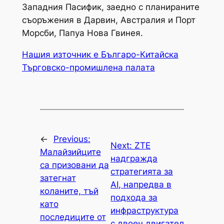
Западния Пасифик, заедно с планираните
съоръжения в Дарвин, Австралия и Порт
Морсби, Папуа Нова Гвинея.
Нашия източник е Българо-Китайска
Търговско-промишлена палaта
←
Previous:
Next:
ZTE
Малайзийците
надгражда
са призовани да
стратегията за
затегнат
AI, напредва в
коланите, тъй
подхода за
като
инфраструктура
последиците от
с двоен двигател