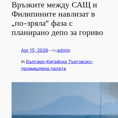
Връзките между САЩ и
Филипините навлизат в
„по-зряла“ фаза с
планирано депо за гориво
Apr 15, 2026
—
admin
by
in
Българо-Китайска Търговско-
промишлена палaта