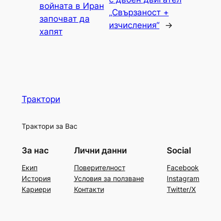
войната в Иран
„Свързаност +
започват да
изчисления“
→
хапят
Трактори
Трактори за Вас
За нас
Лични данни
Social
Екип
Поверителност
Facebook
История
Условия за ползване
Instagram
Кариери
Контакти
Twitter/X