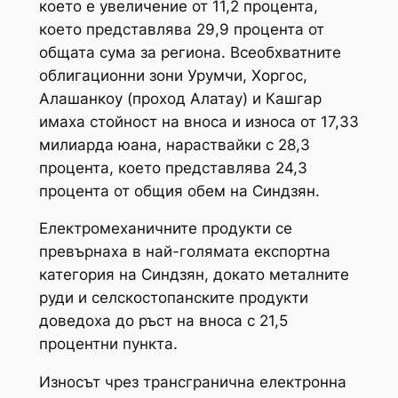
което е увеличение от 11,2 процента,
което представлява 29,9 процента от
общата сума за региона. Всеобхватните
облигационни зони Урумчи, Хоргос,
Алашанкоу (проход Алатау) и Кашгар
имаха стойност на вноса и износа от 17,33
милиарда юана, нараствайки с 28,3
процента, което представлява 24,3
процента от общия обем на Синдзян.
Електромеханичните продукти се
превърнаха в най-голямата експортна
категория на Синдзян, докато металните
руди и селскостопанските продукти
доведоха до ръст на вноса с 21,5
процентни пункта.
Износът чрез трансгранична електронна