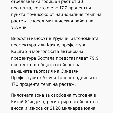
отбелязвайки годишен ръст от 36
процента, което е със 17,7 процентни
пункта по-високо от националния темп на
растеж, според митническия район на
Урумчи.
Вносът и износът в Урумчи, автономната
префектура Или Казак, префектура
Кашгар и монголската автономна
префектура Бортала представляват 79,9
процента от общата стойност на
външната търговия на Синдзян.
Префектурите Аксу и Таченг надвишиха
170 процента темп на растеж.
Пилотната зона за свободна търговия в
Китай (Синдзян) регистрира стойност на
вноса и износа от 21,28 милиарда юана,