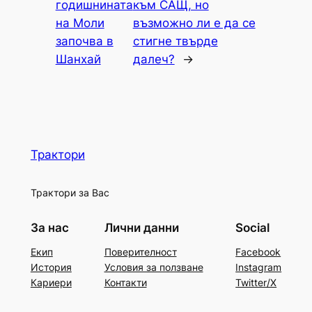
годишнината
към САЩ, но
на Моли
възможно ли е да се
започва в
стигне твърде
Шанхай
далеч?
→
Трактори
Трактори за Вас
За нас
Лични данни
Social
Екип
Поверителност
Facebook
История
Условия за ползване
Instagram
Кариери
Контакти
Twitter/X