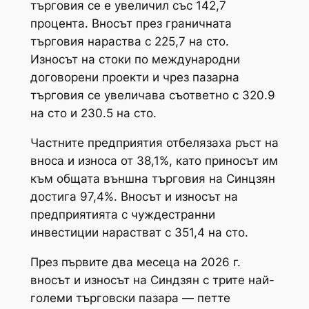
търговия се е увеличил със 142,7
процента. Вносът през граничната
търговия нараства с 225,7 на сто.
Износът на стоки по международни
договорени проекти и чрез пазарна
търговия се увеличава съответно с 320.9
на сто и 230.5 на сто.
Частните предприятия отбелязаха ръст на
вноса и износа от 38,1%, като приносът им
към общата външна търговия на Синцзян
достига 97,4%. Вносът и износът на
предприятията с чуждестранни
инвестиции нарастват с 351,4 на сто.
През първите два месеца на 2026 г.
вносът и износът на Синдзян с трите най-
големи търговски пазара — петте