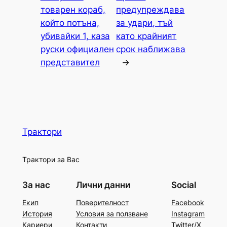
товарен кораб,
предупреждава
който потъна,
за удари, тъй
убивайки 1, каза
като крайният
руски официален
срок наближава
представител
→
Трактори
Трактори за Вас
За нас
Лични данни
Social
Екип
Поверителност
Facebook
История
Условия за ползване
Instagram
Кариери
Контакти
Twitter/X