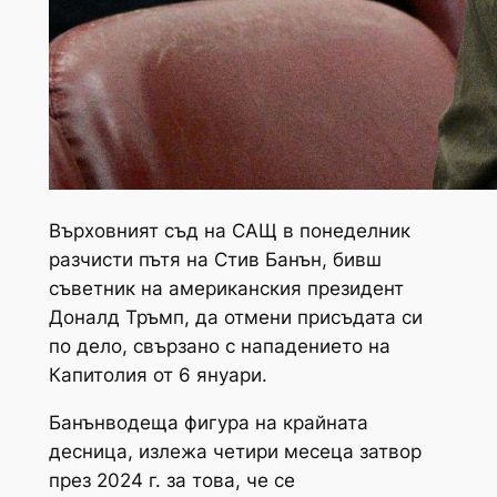
Върховният съд на САЩ в понеделник
разчисти пътя на Стив Банън, бивш
съветник на американския президент
Доналд Тръмп, да отмени присъдата си
по дело, свързано с нападението на
Капитолия от 6 януари.
Банънводеща фигура на крайната
десница, излежа четири месеца затвор
през 2024 г. за това, че се