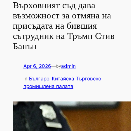
Върховният съд дава
възможност за отмяна на
присъдата на бившия
сътрудник на Тръмп Стив
Банън
Apr 6, 2026
—
admin
by
in
Българо-Китайска Търговско-
промишлена палaта