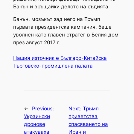
Банън и връщайки делото на съдията.
Банън, мозъкът зад него на Тръмп
първата президентска кампания, беше
уволнен като главен стратег в Белия дом
през август 2017 г.
Нашия източник е Българо-Китайска
Търговско-промишлена палaта
←
Previous:
Next:
Тръмп
Украински
приветства
дронове
спасяването на
атакуваха
Иран и