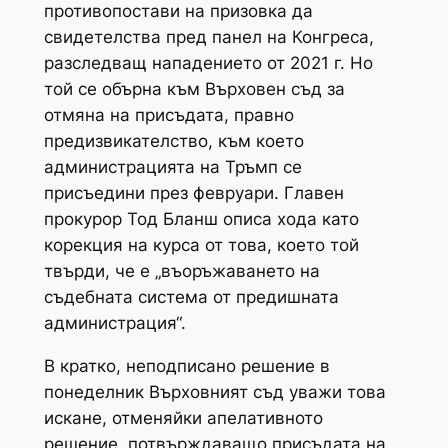
противопостави на призовка да
свидетелства пред панел на Конгреса,
разследващ нападението от 2021 г. Но
той се обърна към Върховен съд за
отмяна на присъдата, правно
предизвикателство, към което
администрацията на Тръмп се
присъедини през февруари. Главен
прокурор Тод Бланш описа хода като
корекция на курса от това, което той
твърди, че е „въоръжаването на
съдебната система от предишната
администрация“.
В кратко, неподписано решение в
понеделник Върховният съд уважи това
искане, отменяйки апелативното
решение, потвърждаващо присъдата на