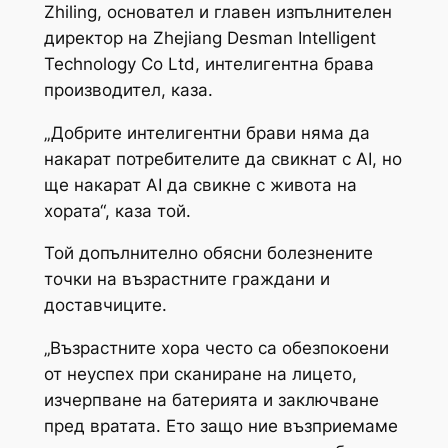
Zhiling, основател и главен изпълнителен
директор на Zhejiang Desman Intelligent
Technology Co Ltd, интелигентна брава
производител, каза.
„Добрите интелигентни брави няма да
накарат потребителите да свикнат с AI, но
ще накарат AI да свикне с живота на
хората“, каза той.
Той допълнително обясни болезнените
точки на възрастните граждани и
доставчиците.
„Възрастните хора често са обезпокоени
от неуспех при сканиране на лицето,
изчерпване на батерията и заключване
пред вратата. Ето защо ние възприемаме