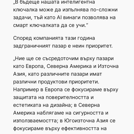
„В бъдеще нашата интелигентна
ключалка може да изпълнява по-сложни
задачи, тъй като AI винаги позволява на
смарт ключалката да се учи.“
Според компанията тази година
задграничният пазар е неин приоритет.
„Ние ще се съсредоточим върху пазари
като Европа, Северна Америка и Източна
Азия, като различните пазари имат
различни продуктови приоритети.
Например в Европа се фокусираме върху
защитата на поверителността и
естетиката на дизайна; в Северна
Америка наблягаме на сигурността и
използваемостта; в Югоизточна Азия се
фокусираме върху ефективността на