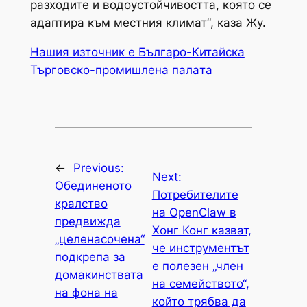
разходите и водоустойчивостта, която се
адаптира към местния климат“, каза Жу.
Нашия източник е Българо-Китайска
Търговско-промишлена палaта
←
Previous:
Next:
Обединеното
Потребителите
кралство
на OpenClaw в
предвижда
Хонг Конг казват,
„целенасочена“
че инструментът
подкрепа за
е полезен „член
домакинствата
на семейството“,
на фона на
който трябва да