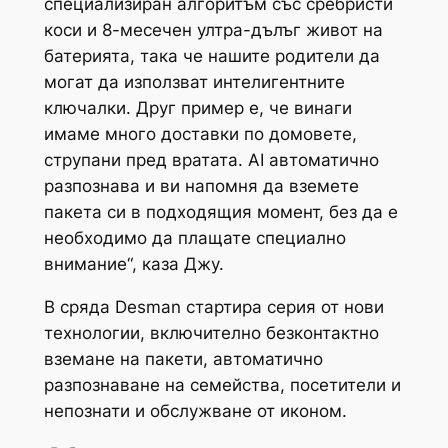
специализиран алгоритъм със сребристи
коси и 8-месечен ултра-дълъг живот на
батерията, така че нашите родители да
могат да използват интелигентните
ключалки. Друг пример е, че винаги
имаме много доставки по домовете,
струпани пред вратата. AI автоматично
разпознава и ви напомня да вземете
пакета си в подходящия момент, без да е
необходимо да плащате специално
внимание“, каза Джу.
В сряда Desman стартира серия от нови
технологии, включително безконтактно
вземане на пакети, автоматично
разпознаване на семейства, посетители и
непознати и обслужване от иконом.