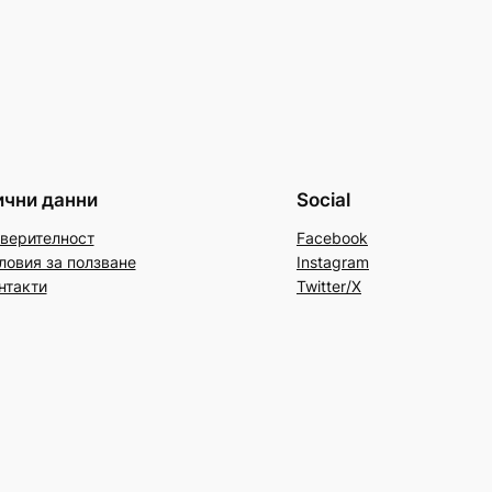
ични данни
Social
верителност
Facebook
ловия за ползване
Instagram
нтакти
Twitter/X