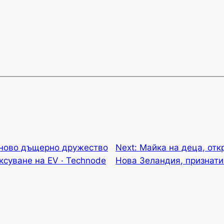
 ново дъщерно дружество
Next:
Майка на деца, отк
ксуване на EV · Technode
Нова Зеландия, признати