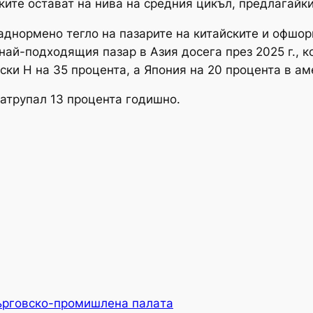
нките остават на нива на средния цикъл, предлагайк
аднормено тегло на пазарите на китайските и офшор
ай-подходящия пазар в Азия досега през 2025 г., ко
ски H на 35 процента, а Япония на 20 процента в а
натрупал 13 процента годишно.
ърговско-промишлена палaта