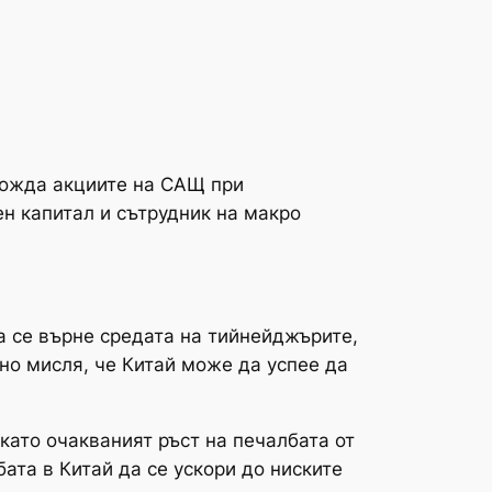
хожда акциите на САЩ при
н капитал и сътрудник на макро
а се върне средата на тийнейджърите,
но мисля, че Китай може да успее да
като очакваният ръст на печалбата от
бата в Китай да се ускори до ниските