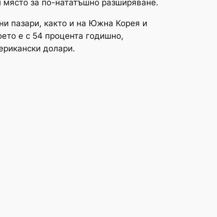
и място за по-нататъшно разширяване.
ни пазари, както и на Южна Корея и
ето е с 54 процента годишно,
мерикански долари.