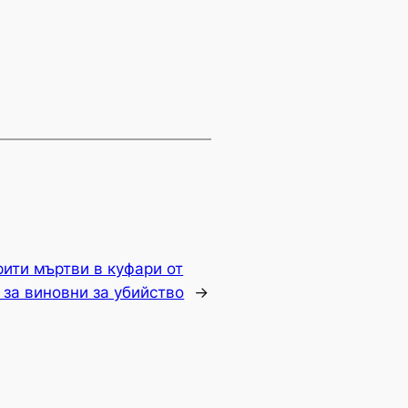
рити мъртви в куфари от
 за виновни за убийство
→