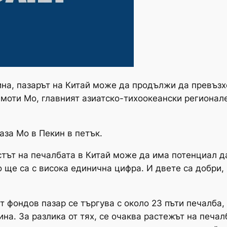
ина, пазарът на Китай може да продължи да превъз
моти Мо, главният азиатско-тихоокеански регионале
аза Мо в Пекин в петък.
ъстът на печалбата в Китай може да има потенциал д
 ще са с висока единична цифра. И двете са добри, 
 фондов пазар се търгува с около 23 пъти печалба, 
на. За разлика от тях, се очаква растежът на печал