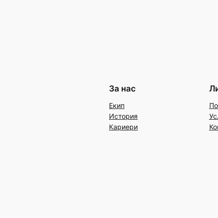
За нас
Л
Екип
По
История
Ус
Кариери
Ко