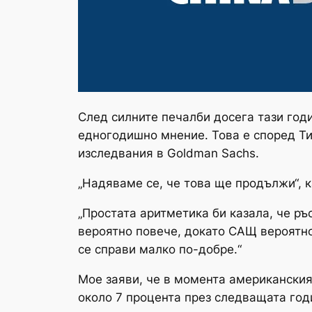
След силните печалби досега тази год
едногодишно мнение. Това е според Ти
изследвания в Goldman Sachs.
„Надяваме се, че това ще продължи“, к
„Простата аритметика би казала, че р
вероятно повече, докато САЩ вероятно
се справи малко по-добре.“
Moe заяви, че в момента американският
около 7 процента през следващата годи