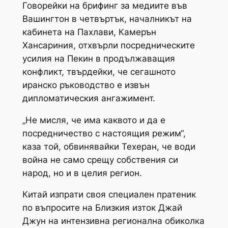
Говорейки на брифинг за медиите във
Вашингтон в четвъртък, началникът на
кабинета на Пахлави, Камерън
Хансариния, отхвърли посредническите
усилия на Пекин в продължаващия
конфликт, твърдейки, че сегашното
иранско ръководство е извън
дипломатическия ангажимент.
„Не мисля, че има каквото и да е
посредничество с настоящия режим“,
каза той, обвинявайки Техеран, че води
война не само срещу собствения си
народ, но и в целия регион.
Китай изпрати своя специален пратеник
по въпросите на Близкия изток Джай
Джун на интензивна регионална обиколка