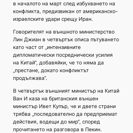
в началото на март след избухването на
конфликта, предизвикан от американско-
израелските удари срещу Иран.
Говорителят на външното министерство
Лин Джиан в четвъртък описа пътуването
като част от „интензивните
дипломатически посреднически усилия
на Китай“, добавяйки, че то няма да
„престане, докато конфликтът
продължава“.
В четвъртък външният министър на Китай
Ван И каза на британския външен
министър Ивет Купър, че и двете страни
трябва „последователно да предприемат
действия, водещи до мир“, според
прочитането на разговора в Пекин.