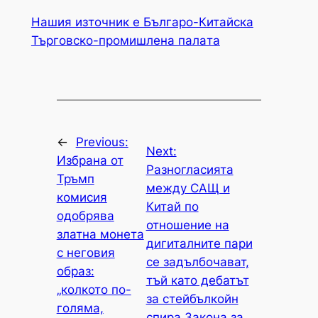
Нашия източник е Българо-Китайска
Търговско-промишлена палaта
←
Previous:
Next:
Избрана от
Разногласията
Тръмп
между САЩ и
комисия
Китай по
одобрява
отношение на
златна монета
дигиталните пари
с неговия
се задълбочават,
образ:
тъй като дебатът
„колкото по-
за стейбълкойн
голяма,
спира Закона за