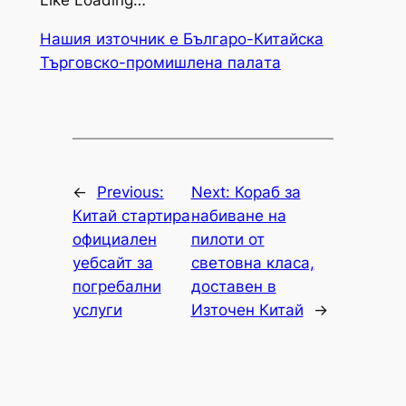
Like Loading…
Нашия източник е Българо-Китайска
Търговско-промишлена палaта
←
Previous:
Next:
Кораб за
Китай стартира
набиване на
официален
пилоти от
уебсайт за
световна класа,
погребални
доставен в
услуги
Източен Китай
→