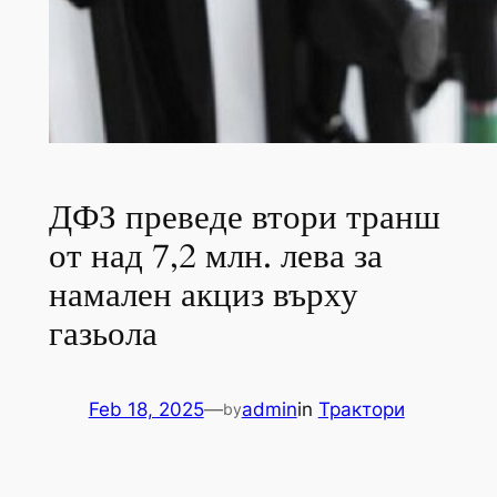
ДФЗ преведе втори транш
от над 7,2 млн. лева за
намален акциз върху
газьола
Feb 18, 2025
—
admin
in
Трактори
by