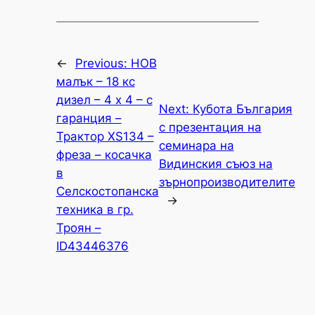
←
Previous:
НОВ
малък – 18 кс
дизел – 4 х 4 – с
Next:
Кубота България
гаранция –
с презентация на
Трактор XS134 –
семинара на
фреза – косачка
Видинския съюз на
в
зърнопроизводителите
Селскостопанска
→
техника в гр.
Троян –
ID43446376