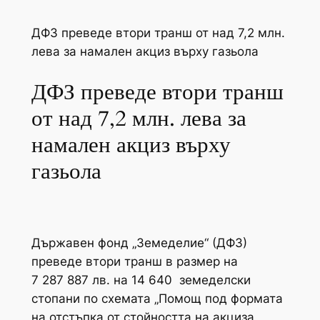
ДФЗ преведе втори транш от над 7,2 млн.
лева за намален акциз върху газьола
ДФЗ преведе втори транш
от над 7,2 млн. лева за
намален акциз върху
газьола
Държавен фонд „Земеделие“ (ДФЗ)
преведе втори транш в размер на
7 287 887 лв. на 14 640 земеделски
стопани по схемата „Помощ под формата
на отстъпка от стойността на акциза