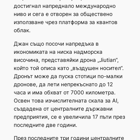
достигнал напреднало международно
ниво и сега е отворен за обществено
използване чрез платформа за квантов
облак.
Джан също посочи напредъка в
икономиката на ниска надморска
височина, представяйки дрона „Jiutian“,
който той описа като „въздушен носител“.
Дронът може да пуска стотици по-малки
дронове, да лети непрекъснато до 12
часа и има обхват от 7000 километра.
Освен това изчислителната скала за AI,
създадена от централните държавни
предприятия, се е увеличила 17 пъти през
последните две години.
През последните три години централните