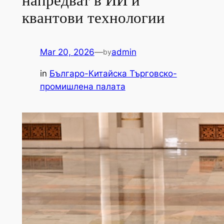
напредват в ИИ и
квантови технологии
Mar 20, 2026
—
admin
by
in
Българо-Китайска Търговско-
промишлена палaта