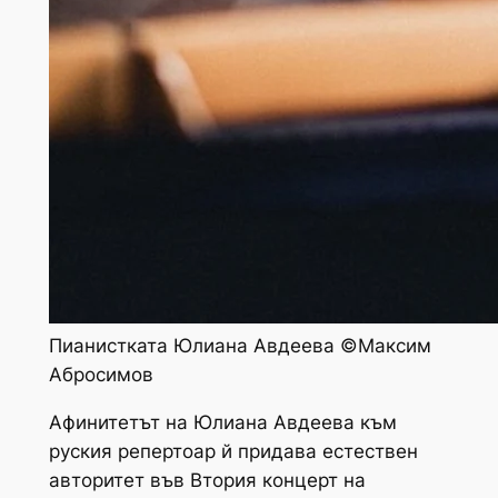
Пианистката Юлиана Авдеева ©Максим
Абросимов
Афинитетът на Юлиана Авдеева към
руския репертоар й придава естествен
авторитет във Втория концерт на