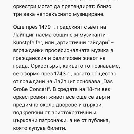
оркестри могат да претендират: близо
три века непрекъснато музициране.
Още през 1479 г. градският съвет на
Лайпциг наема общински музиканти –
Kunstpfeifer, или „артистични гайдари“ –
вграждайки професионалната музика в
гражданския и религиозен живот на
града. Оркестърът, какъвто го познаваме,
се оформя през 1743 г., когато общество
от граждани на Лайпциг основава „Das
Große Concert“. В средата на 18-ти век
оркестровият живот все още се върти
предимно около дворове и църкви,
подкрепяни от аристократични и
църковни патронажи, а не от публика,
която купува билети.