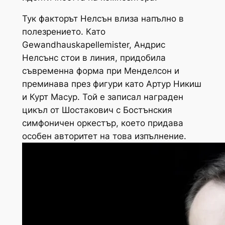
Тук факторът Нелсън влиза напълно в
полезрението. Като
Gewandhauskapellemister, Андрис
Нелсънс стои в линия, придобила
съвременна форма при Менделсон и
преминава през фигури като Артур Никиш
и Курт Масур. Той е записал награден
цикъл от Шостакович с Бостънския
симфоничен оркестър, което придава
особен авторитет на това изпълнение.