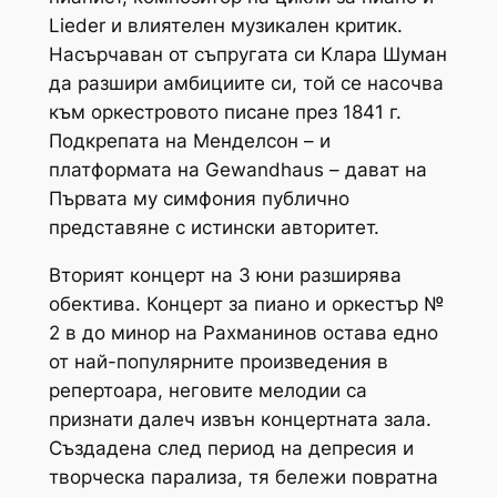
Lieder и влиятелен музикален критик.
Насърчаван от съпругата си Клара Шуман
да разшири амбициите си, той се насочва
към оркестровото писане през 1841 г.
Подкрепата на Менделсон – и
платформата на Gewandhaus – дават на
Първата му симфония публично
представяне с истински авторитет.
Вторият концерт на 3 юни разширява
обектива. Концерт за пиано и оркестър №
2 в до минор на Рахманинов остава едно
от най-популярните произведения в
репертоара, неговите мелодии са
признати далеч извън концертната зала.
Създадена след период на депресия и
творческа парализа, тя бележи повратна