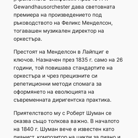
Gewandhausorchester дава световната
премиера на произведението под
ръководството на Феликс Менделсон,
тогавашен музикален директор на
оркестъра.
Престоят на Менделсон в Лайпциг е
ключов. Назначен през 1835 г. само на 26
години, той повишава стандартите на
оркестъра и чрез прецизните си
репетиционни методи спомага за
оформянето на еволюцията на
съвременната диригентска практика.
Приятелството му с Роберт Шуман се
оказва също толкова важно. В началото
на 1840 г. Шуман вече е известен като
пианист, композитор на цикли за пиано и