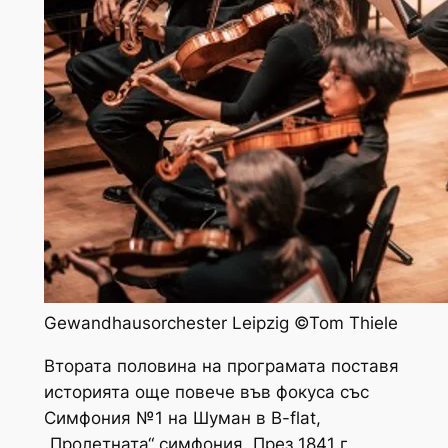
Gewandhausorchester Leipzig ©Tom Thiele
Втората половина на програмата поставя
историята още повече във фокуса със
Симфония №1 на Шуман в B-flat,
„Пролетната“ симфония. През 1841 г.