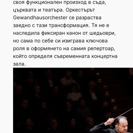
своя функционален произход в съда,
църквата и театъра. Оркестърът
Gewandhausorchester се разраства
заедно с тази трансформация. Тя не е
наследила фиксиран канон от шедьоври,
но сама по себе си изиграва ключова
роля в оформянето на самия репертоар,
който определя съвременната концертна
зала.