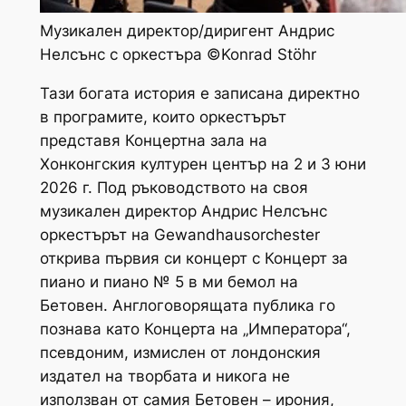
Музикален директор/диригент Андрис
Нелсънс с оркестъра ©Konrad Stöhr
Тази богата история е записана директно
в програмите, които оркестърът
представя Концертна зала на
Хонконгския културен център на 2 и 3 юни
2026 г. Под ръководството на своя
музикален директор Андрис Нелсънс
оркестърът на Gewandhausorchester
открива първия си концерт с Концерт за
пиано и пиано № 5 в ми бемол на
Бетовен. Англоговорящата публика го
познава като Концерта на „Императора“,
псевдоним, измислен от лондонския
издател на творбата и никога не
използван от самия Бетовен – ирония,