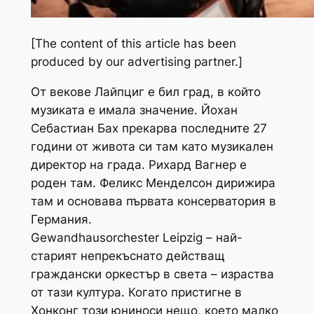
[The content of this article has been
produced by our advertising partner.]
От векове Лайпциг е бил град, в който
музиката е имала значение. Йохан
Себастиан Бах прекарва последните 27
години от живота си там като музикален
директор на града. Рихард Вагнер е
роден там. Феликс Менделсон дирижира
там и основава първата консерватория в
Германия.
Gewandhausorchester Leipzig – най-
старият непрекъснато действащ
граждански оркестър в света – израства
от тази култура. Когато пристигне в
Хонконг този юниноси нещо, което малко