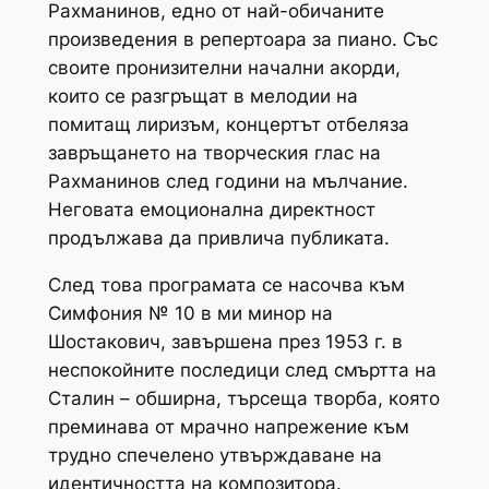
Рахманинов, едно от най-обичаните
произведения в репертоара за пиано. Със
своите пронизителни начални акорди,
които се разгръщат в мелодии на
помитащ ​​лиризъм, концертът отбеляза
завръщането на творческия глас на
Рахманинов след години на мълчание.
Неговата емоционална директност
продължава да привлича публиката.
След това програмата се насочва към
Симфония № 10 в ми минор на
Шостакович, завършена през 1953 г. в
неспокойните последици след смъртта на
Сталин – обширна, търсеща творба, която
преминава от мрачно напрежение към
трудно спечелено утвърждаване на
идентичността на композитора.