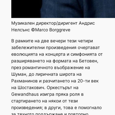
Музикален директор/диригент Андрис
Нелсънс ©Marco Borggreve
В рамките на две вечери тези четири
забележителни произведения очертават
еволюцията на концерта и симфонията от
разширяването на формата на Бетовен,
през романтичното въображение на
Шуман, до лиричната широта на
Рахманинов и разчитането на 20-ти век
на Шостакович. Оркестърът на
Gewandhaus изигра пряка роля в
стартирането на някои от тези
произведения; в други, това е помогнало
за тяхното поддържане и повторно