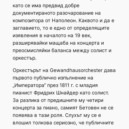
като се има предвид добре
документираното разочарование на
композитора от Наполеон. Каквото и да е
заглавието, то е едно от определящите
изявления в началото на 19 век,
разширявайки мащаба на концерта и
преосмисляйки баланса между солист и
оркестър.
Оркестърът на Gewandhausorchester дава
първото публично изпълнение на
„Императора“ през 1811 г. с младия
пианист Фридрих Шнайдер като солист.
За разлика от предишните му четири
концерта за пиано, самият Бетовен не се
появява в тази роля. Слухът му се е
влошил толкова сериозно, че публичните