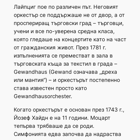
Лайпциг пое по различен път. Неговият
оркестър се поддържаше не от двор, а от
проспериращ търговски град – търговци,
учени и все по-уверена средна класа,
която гледаше на концертите като на част
от гражданския живот. През 1781 г.
изпълненията се преместват в зала в
търговската къща за текстил в града –
Gewandhaus (Gewand означава „дреха
или мантия“) – и оркестърът постепенно
става известен просто като
Gewandhausorchester.
Когато оркестърът е основан през 1743 г.,
Йозеф Хайдн е на 11 години. Моцарт
тепърва трябваше да се роди.
Симфонията едва започва да надраства