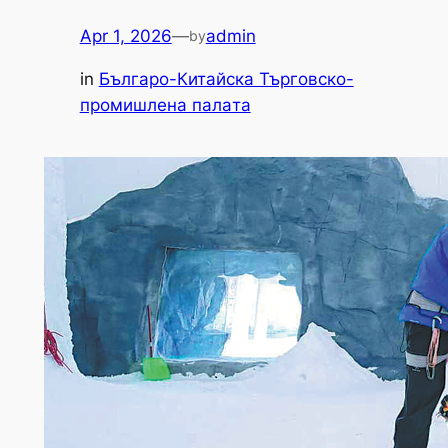
Apr 1, 2026
—
admin
by
in
Българо-Китайска Търговско-
промишлена палaта