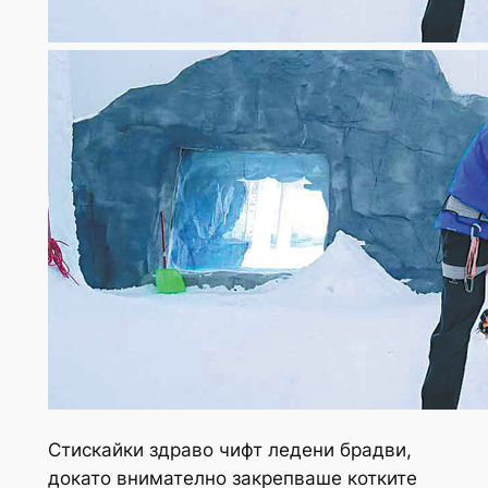
Стискайки здраво чифт ледени брадви,
докато внимателно закрепваше котките