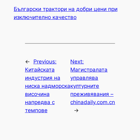
Български трактори на добри цени при
изключително качество
←
Previous:
Next:
Китайската
Магистралата
индустрия на
управлява
ниска надморска
културните
височина
преживявания –
напредва с
chinadaily.com.cn
темпове
→