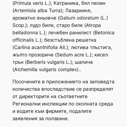
(
Primula veris
L.); Катраника, бял пелин
(
Artemisia alba
Turra); Лазаркиня,
ароматно еньовче (
Galium odoratum
(L.)
Scop.); лудо биле, старо биле (
Atropa
belladonna
L.)
;
лечебен ранилист
(Betonica
officinalis
L.); безстъблена решетка
(
Carlina acanthifolia
All.); лютива тлъстига,
жълто прозориче (
Sedum acre
L.); кисел
трън (
Berberis vulgaris
L.); шапиче
(
Alchemilla vulgaris
complex)
.
.
Посочените в приложението на заповедта
количества впоследствие се разпределят
от директорите на съответните
Регионални инспекции по околната среда
и водите към фирмите, подалите
заявления за ползване.