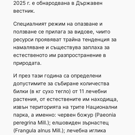
2025 г. е обнародвана в Държавен
вестник.
Специалният режим на опазване и
ползване се прилага за видове, чиито
ресурси проявяват трайна тенденция за
намаляване и съществува заплаха за
естественото им разпространение в
природата.
И през тази година са определени
допустимите за събиране количества
билки (в кг сухо тегло) от 11 лечебни
растения, от естествените им находища,
извън територията на трите Национални
парка, а именно: червен божур (
Paeonia
peregrina
Mill.); елшовиден зърнастец
(
Frangula alnus
Mill.); лечебна иглика