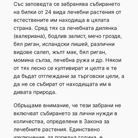
Със заповедта се забранява събирането
на билки от 24 вида лечебни растения от
естествените им находища в цялата
страна. Сред тях са лечебната дилянка
(валериана), бодлив залист, мечо грозде,
бял риган, исландски лишей, различни
видове салеп, жълт мак, бял риган,
момина сълза, лечебна ружа и др. Някои
от тях лесно се култивират и целта е те
да бъдат отглеждани за търговски цели, а
да не се събират от находищата им в
дивата природа.
Обръщаме внимание, че тези забрани не
включват събирането за лични нужди в
количества, определени в Закона за
лечебните растения. Единствено
изключение, за поредна година, е