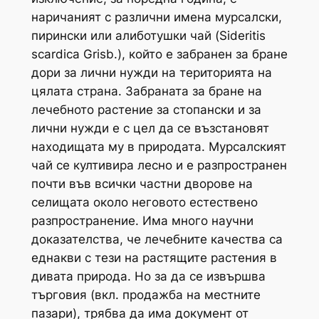
наричаният с различни имена мурсалски,
пирински или алиботушки чай (
Sideritis
scardica
Grisb.), който е забранен за бране
дори за лични нужди на територията на
цялата страна. Забраната за бране на
лечебното растение за стопански и за
лични нужди е с цел да се възстановят
находищата му в природата. Мурсалският
чай се култивира лесно и е разпространен
почти във всички частни дворове на
селищата около неговото естествено
разпространение. Има много научни
доказателства, че лечебните качества са
еднакви с тези на растящите растения в
дивата природа. Но за да се извършва
търговия (вкл. продажба на местните
пазари), трябва да има документ от