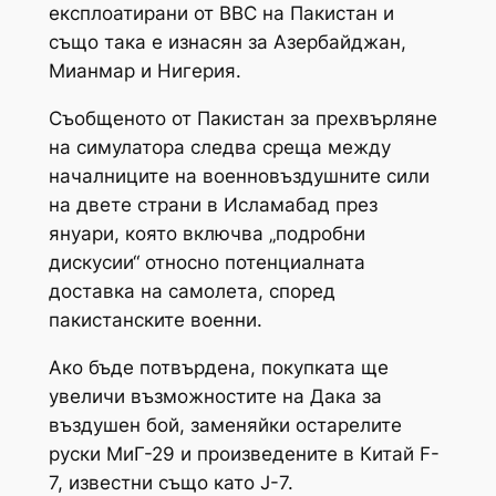
експлоатирани от ВВС на Пакистан и
също така е изнасян за Азербайджан,
Мианмар и Нигерия.
Съобщеното от Пакистан за прехвърляне
на симулатора следва среща между
началниците на военновъздушните сили
на двете страни в Исламабад през
януари, която включва „подробни
дискусии“ относно потенциалната
доставка на самолета, според
пакистанските военни.
Ако бъде потвърдена, покупката ще
увеличи възможностите на Дака за
въздушен бой, заменяйки остарелите
руски МиГ-29 и произведените в Китай F-
7, известни също като J-7.