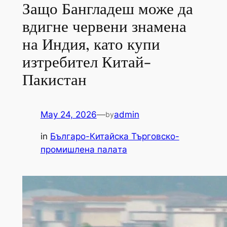
Защо Бангладеш може да
вдигне червени знамена
на Индия, като купи
изтребител Китай-
Пакистан
May 24, 2026
—
admin
by
in
Българо-Китайска Търговско-
промишлена палaта