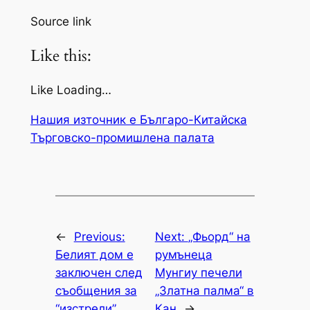
Source link
Like this:
Like Loading…
Нашия източник е Българо-Китайска
Търговско-промишлена палaта
←
Previous:
Next:
„Фьорд“ на
Белият дом е
румънеца
заключен след
Мунгиу печели
съобщения за
„Златна палма“ в
“изстрели”
Кан
→