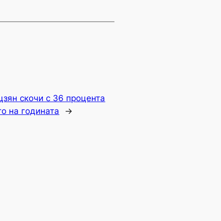
зян скочи с 36 процента
то на годината
→