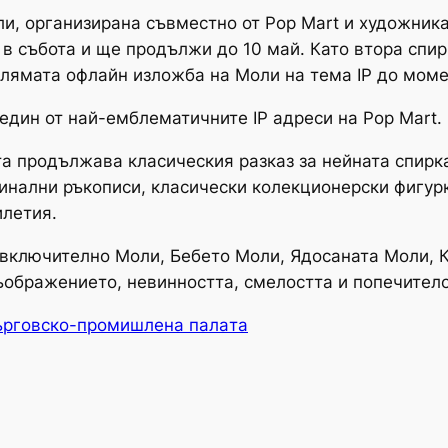
и, организирана съвместно от Pop Mart и художника 
 в събота и ще продължи до 10 май. Като втора спир
олямата офлайн изложба на Моли на тема IP до моме
 един от най-емблематичните IP адреси на Pop Mart.
а продължава класическия разказ за нейната спирка
инални ръкописи, класически колекционерски фигур
илетия.
 включително Моли, Бебето Моли, Ядосаната Моли, 
ображението, невинността, смелостта и попечителс
ърговско-промишлена палaта