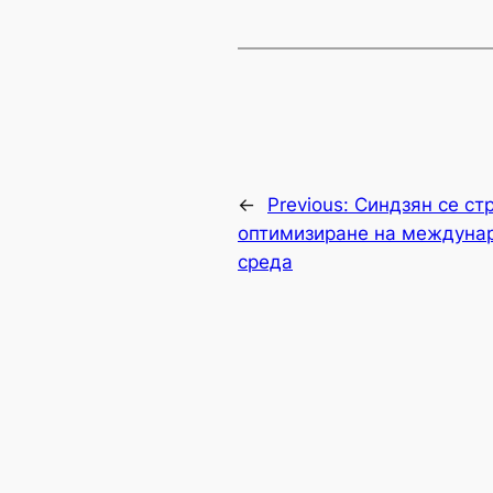
←
Previous:
Синдзян се ст
оптимизиране на междунар
среда