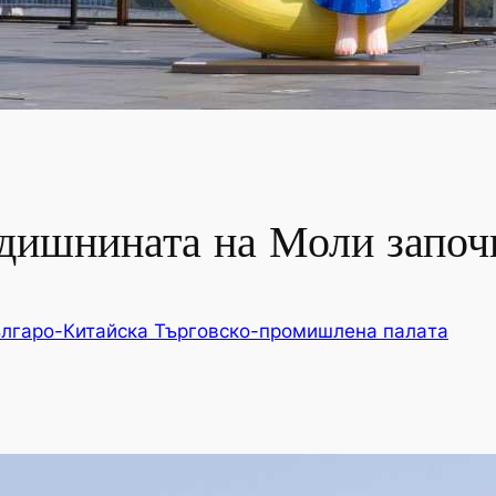
одишнината на Моли започ
лгаро-Китайска Търговско-промишлена палaта