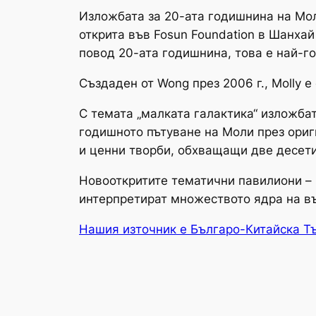
Изложбата за 20-ата годишнина на Мол
открита във Fosun Foundation в Шанхай
повод 20-ата годишнина, това е най-г
Създаден от Wong през 2006 г., Molly е
С темата „малката галактика“ изложбат
годишното пътуване на Моли през ориг
и ценни творби, обхващащи две десет
Новооткритите тематични павилиони –
интерпретират множеството ядра на въ
Нашия източник е Българо-Китайска Т