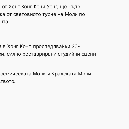
от Хонг Конг Кени Уонг, ще бъде
ка от световното турне на Моли по
нта.
 в Хонг Конг, проследявайки 20-
ки, силно реставрирани студийни сцени
Космическата Моли и Кралската Моли –
твото.