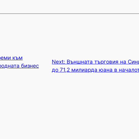
реми към
Next:
Външната търговия на Синц
одната бизнес
до 71,2 милиарда юана в начало