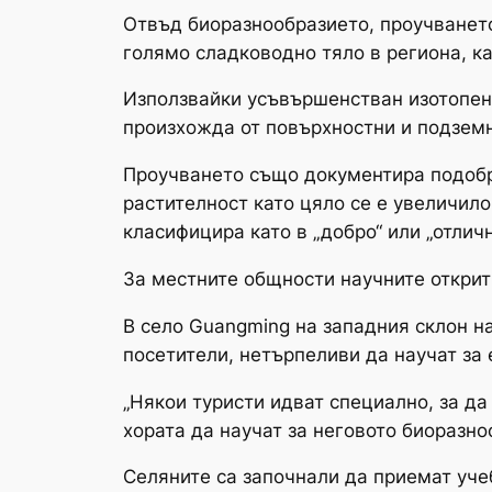
Отвъд биоразнообразието, проучването
голямо сладководно тяло в региона, к
Използвайки усъвършенстван изотопен 
произхожда от повърхностни и подземн
Проучването също документира подобр
растителност като цяло се е увеличило
класифицира като в „добро“ или „отличн
За местните общности научните открит
В село Guangming на западния склон н
посетители, нетърпеливи да научат за 
„Някои туристи идват специално, за да
хората да научат за неговото биоразно
Селяните са започнали да приемат учеб