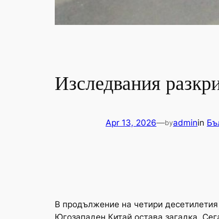
Изследвания разкр
Apr 13, 2026
—
admin
in
Бъ
by
В продължение на четири десетилетия
Югозападен Китай остава загадка. Сег