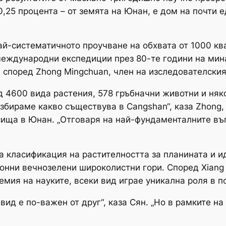
,25 процента – от земята на Юнан, е дом на почти е
най-систематичното проучване на обхвата от 1000 к
международни експедиции през 80-те години на мин
 според Zhong Mingchuan, член на изследователския
 4600 вида растения, 578 гръбначни животни и няко
разбираме какво съществува в Cangshan“, каза Zhong
сища в Юнан. „Отговаря на най-фундаменталните въ
а класификация на растителността за планината и 
онни вечнозелени широколистни гори. Според Xiang C
емия на науките, всеки вид играе уникална роля в 
 вид е по-важен от друг“, каза Сян. „Но в рамките н