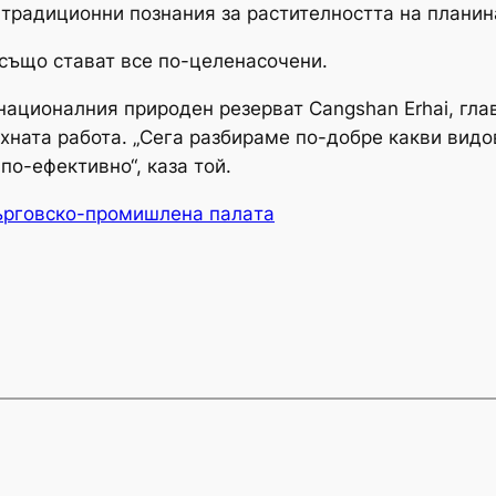
традиционни познания за растителността на планин
също стават все по-целенасочени.
националния природен резерват Cangshan Erhai, гла
хната работа. „Сега разбираме по-добре какви видо
по-ефективно“, каза той.
ърговско-промишлена палaта