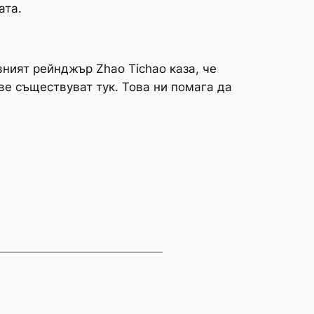
ата.
вният рейнджър Zhao Tichao каза, че
ве съществуват тук. Това ни помага да