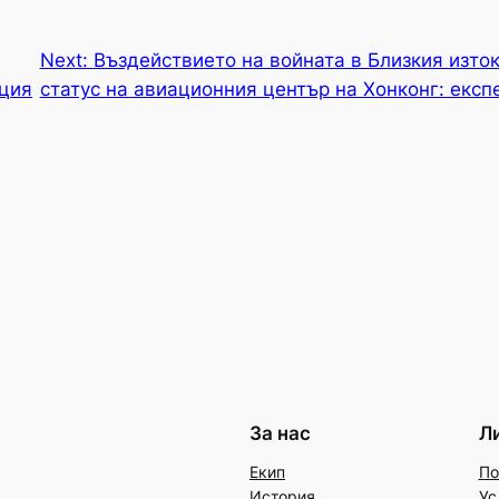
Next:
Въздействието на войната в Близкия изток
ция
статус на авиационния център на Хонконг: експ
За нас
Л
Екип
По
История
Ус