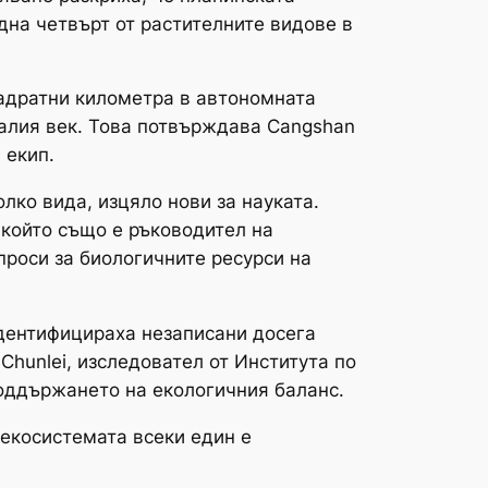
дна четвърт от растителните видове в
вадратни километра в автономната
алия век. Това потвърждава Cangshan
 екип.
лко вида, изцяло нови за науката.
, който също е ръководител на
проси за биологичните ресурси на
идентифицираха незаписани досега
hunlei, изследовател от Института по
поддържането на екологичния баланс.
а екосистемата всеки един е