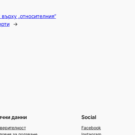
 върху „относителния“
ерти
→
ични данни
Social
верителност
Facebook
ловия за ползване
Instagram