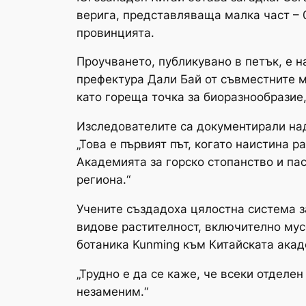
верига, представляваща малка част – 0
провинцията.
Проучването, публикувано в петък, е 
префектура Дали Бай от съвместните 
като гореща точка за биоразнообразие,
Изследователите са документирали над
„Това е първият път, когато наистина 
Академията за горско стопанство и па
региона.“
Учените създадоха цялостна система з
видове растителност, включително мус
ботаника Kunming към Китайската акад
„Трудно е да се каже, че всеки отделен
незаменим.“