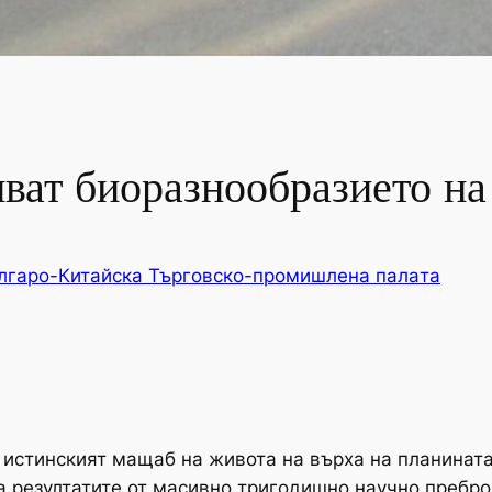
иват биоразнообразието н
лгаро-Китайска Търговско-промишлена палaта
 истинският мащаб на живота на върха на планинат
а резултатите от масивно тригодишно научно пребро