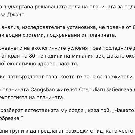
 подчертава решаващата роля на планината за подд
аза Джонг.
анализ, изследователите установиха, че повече от 6
и водни системи, подхранвани от планината.
яването на екологичните условия през последните 
 от края на 80-те години на миналия век, докато око
о“ екологично здраве, каза тя.
ия потвърждават това, което те вече са преживели.
а планината Cangshan жителят Chen Jiaru забелязва 
екологията на планината.
 разберат естествената му среда“, каза той. „Нашет
образие.“
ни групи и да предлагат разходки с гид, като често