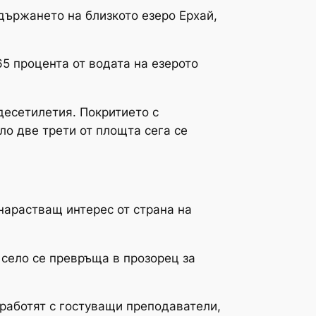
ържането на близкото езеро Ерхай,
5 процента от водата на езерото
десетилетия. Покритието с
ло две трети от площта сега се
нарастващ интерес от страна на
о село се превръща в прозорец за
 работят с гостуващи преподаватели,