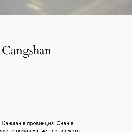
а Cangshan
а Каншан в провинция Юнан в
яване разкриха, че планинската