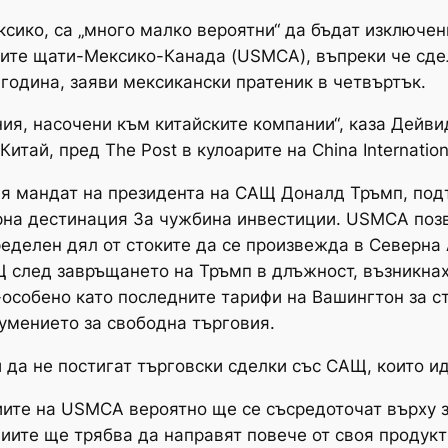
ксико, са „много малко вероятни“ да бъдат изключе
ите щати-Мексико-Канада (USMCA), въпреки че сдел
година, заяви мексикански пратеник в четвъртък.
ия, насочени към китайските компании“, каза Дейви
итай, пред The Post в кулоарите на China Internation
я мандат на президента на САЩ Доналд Тръмп, подт
рна дестинация За чужбина инвестиции. USMCA позв
ределен дял от стоките да се произвежда в Северна
 след завръщането на Тръмп в длъжност, възникнах
особено като последните тарифи на Вашингтон за с
умението за свободна търговия.
да не постигат търговски сделки със САЩ, които ид
зиите на USMCA вероятно ще се съсредоточат върху з
иите ще трябва да направят повече от своя продукт 