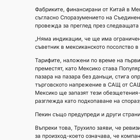
Фабриките, финансирани от Китай в Ме
съгласно Споразумението на Съединен
провежда за преглед през следващата 
„Няма индикации, че ще има ограничен
съветник в мексиканското посолство в К
Тарифите, наложени по време на първи
преместят, като Мексико става Популя
пазара на пазара без данъци, стига оп
търговското напрежение в САЩ от САЩ
Мексико ще запазят тези обезщетения-
разглежда като подкопаване на спораз
Пекин също предупреди и други страни 
Въпреки това, Трухило заяви, че реви
за произход-което означава, че компан