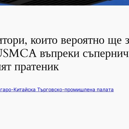
тори, които вероятно ще з
USMCA въпреки съперниче
ят пратеник
гаро-Китайска Търговско-промишлена палaта