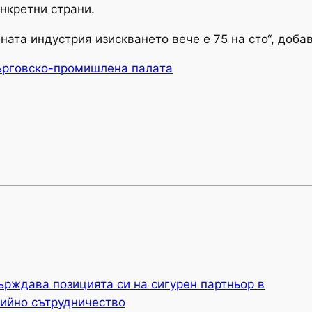
нкретни страни.
ата индустрия изискването вече е 75 на сто“, добав
ърговско-промишлена палaта
ърждава позицията си на сигурен партньор в
гийно сътрудничество