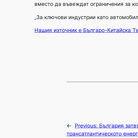
вместо да въвеждат ограничения за ко
„За ключови индустрии като автомобилн
Нашия източник е Българо-Китайска Т
←
Previous:
България затв
трансатлантическото енер