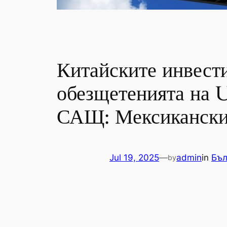
Китайските инвести
обезщетенията на 
САЩ: Мексикански
Jul 19, 2025
—
admin
in
Бъл
by