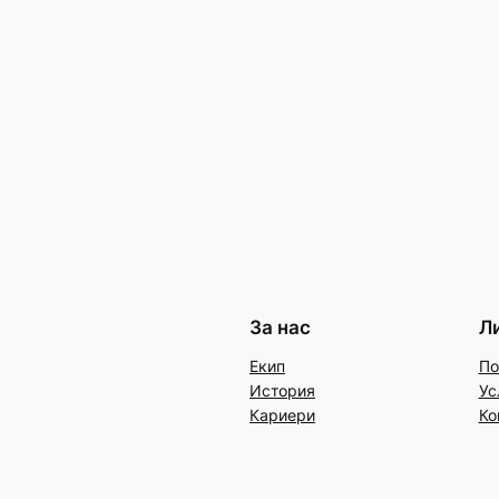
За нас
Л
Екип
По
История
Ус
Кариери
Ко