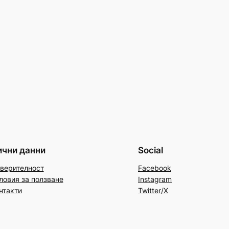
ични данни
Social
верителност
Facebook
ловия за ползване
Instagram
нтакти
Twitter/X