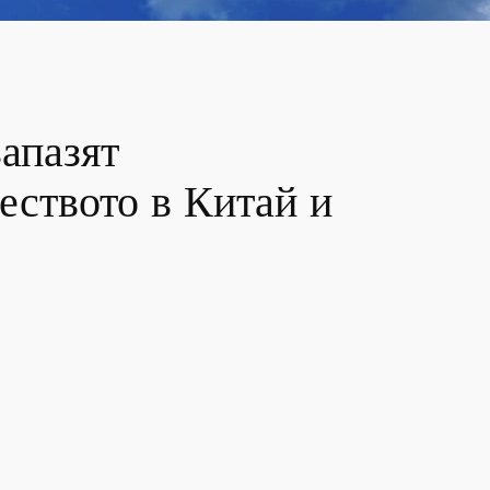
апазят
ството в Китай и