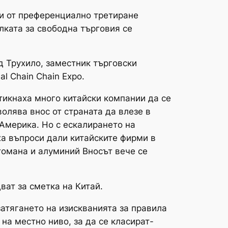
ни от преференциално третиране
ката за свободна търговия се
д Трухило, заместник търговски
al Chain Chain Expo.
икнаха много китайски компании да се
олява внос от страната да влезе в
 Америка. Но с ескалирането на
а въпроси дали китайските фирми в
томана и алуминий Вносът вече се
ват за сметка на Китай.
атягането на изискванията за правила
на местно ниво, за да се класират-