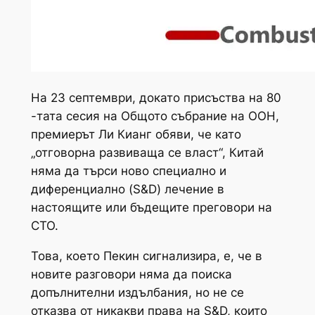
На 23 септември, докато присъства на 80
-тата сесия на Общото събрание на ООН,
премиерът Ли Кианг обяви, че като
„отговорна развиваща се власт“, ​​Китай
няма да търси ново специално и
диференциално (S&D) лечение в
настоящите или бъдещите преговори на
СТО.
Това, което Пекин сигнализира, е, че в
новите разговори няма да поиска
допълнителни издълбания, но не се
отказва от никакви права на S&D, които