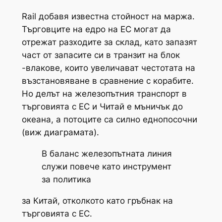
Rail добавя известна стойност на маржа.
Търговците на едро на ЕС могат да
отрежат разходите за склад, като запазят
част от запасите си в транзит на блок
-влакове, които увеличават честотата на
възстановяване в сравнение с корабите.
Но делът на железопътния транспорт в
търговията с ЕС и Читай е мъничък до
океана, а потоците са силно еднопосочни
(виж диаграмата).
В баланс железопътната линия
служи повече като инструмент
за политика
за Китай, отколкото като гръбнак на
търговията с ЕС.