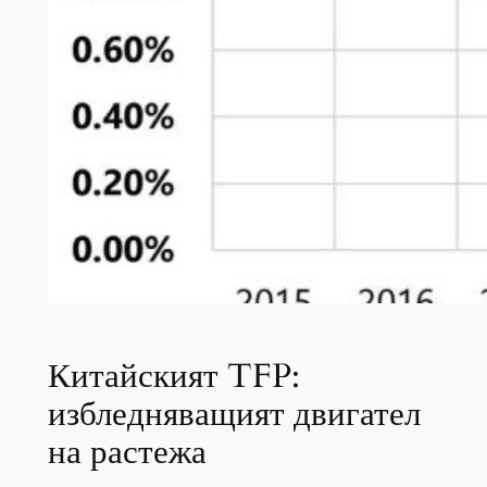
Китайският TFP:
избледняващият двигател
на растежа