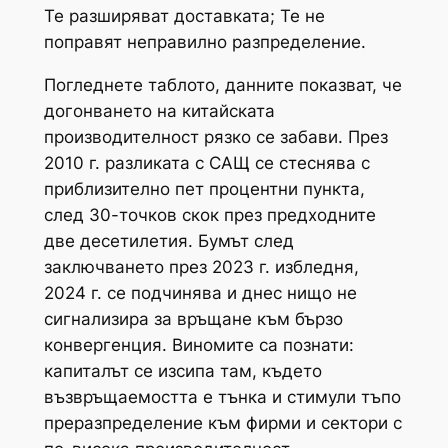
Те разширяват доставката; Те не
поправят неправилно разпределение.
Погледнете таблото, данните показват, че
догонването на китайската
производителност рязко се забави. През
2010 г. разликата с САЩ се стеснява с
приблизително пет процентни пункта,
след 30-точков скок през предходните
две десетилетия. Бумът след
заключването през 2023 г. избледня,
2024 г. се подчинява и днес нищо не
сигнализира за връщане към бързо
конвергенция. Виномите са познати:
капиталът се изсипа там, където
възвръщаемостта е тънка и стимули тъпо
преразпределение към фирми и сектори с