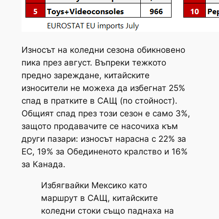
Износът на коледни сезона обикновено
пика през август. Въпреки тежкото
предно зареждане, китайските
износители не можеха да избегнат 25%
спад в пратките в САЩ (по стойност).
Общият спад през този сезон е само 3%,
защото продавачите се насочиха към
други пазари: износът нарасна с 22% за
ЕС, 19% за Обединеното кралство и 16%
за Канада.
Избягвайки Мексико като
маршрут в САЩ, китайските
коледни стоки също паднаха на