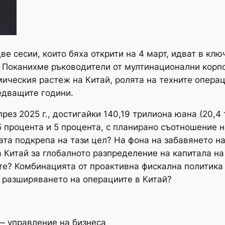
ве сесии, които бяха открити на 4 март, идват в клю
. Поканихме ръководители от мултинационални корп
ическия растеж на Китай, ролята на техните операц
ледващите години.
рез 2025 г., достигайки 140,19 трилиона юана (20,4 
 процента и 5 процента, с планирано съотношение н
та подкрепа на тази цел? На фона на забавянето на
а Китай за глобалното разпределение на капитала н
те? Комбинацията от проактивна фискална политика 
 разширяването на операциите в Китай?
— управление на бизнеса