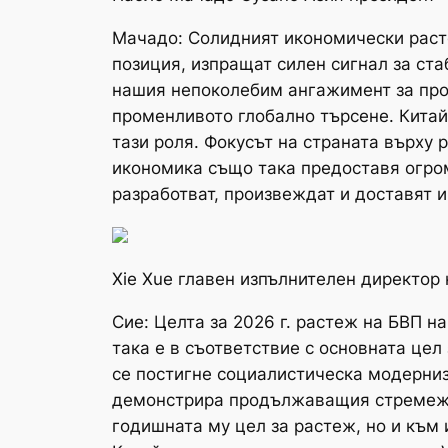
Мачадо: Солидният икономически растеж
позиция, изпращат силен сигнал за ста
нашия непоколебим ангажимент за про
променливото глобално търсене. Китай
тази роля. Фокусът на страната върху
икономика също така предоставя огром
разработват, произвеждат и доставят 
Xie Xue главен изпълнителен директор 
Сие: Целта за 2026 г. растеж на БВП н
така е в съответствие с основната цел 
се постигне социалистическа модерниз
демонстрира продължаващия стремеж н
годишната му цел за растеж, но и към