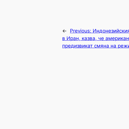
←
Previous:
Индонезийския
в Иран, казва, че америка
предизвикат смяна на реж