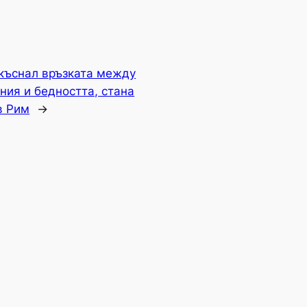
екъснал връзката между
ния и бедността, стана
в Рим
→