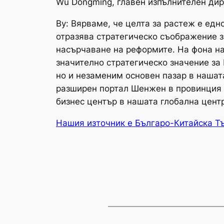
Wu Dongming, главен изпълнителен дир
Ву: Вярваме, че целта за растеж е ед
отразява стратегическо съображение з
насърчаване на реформите. На фона на
значително стратегическо значение за 
но и незаменим основен пазар в наша
разширен портал Шенжен в провинция Г
бизнес център в нашата глобална цент
Нашия източник е Българо-Китайска Т