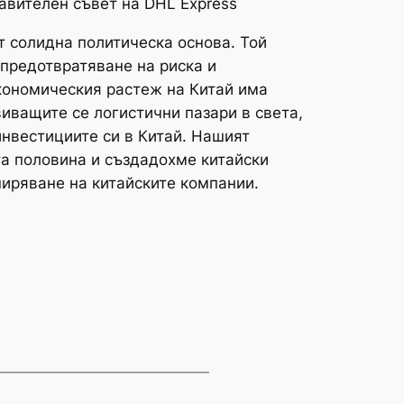
авителен съвет на DHL Express
т солидна политическа основа. Той
 предотвратяване на риска и
икономическия растеж на Китай има
виващите се логистични пазари в света,
нвестициите си в Китай. Нашият
та половина и създадохме китайски
ширяване на китайските компании.