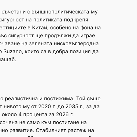
., съчетани с външнополитическата му
 сигурност на политиката подкрепя
стициите в Китай, особено на фона на
 със сигурност ще продължи да играе
ърчаване на зелената нисковъглеродна
Suzano, които са в добра позиция да
мащаб.
нно реалистична и постижима. Той също
нивото му от 2020 г. до 2035 г., за да
около 4 процента за 2026 г.
сочена не само към постигане на
чно развитие. Стабилният растеж на