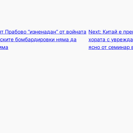
т Прабово “изненадан” от войната
Next:
Китай е пр
нските бомбардировки няма да
хората с уврежда
има
ясно от семинар 