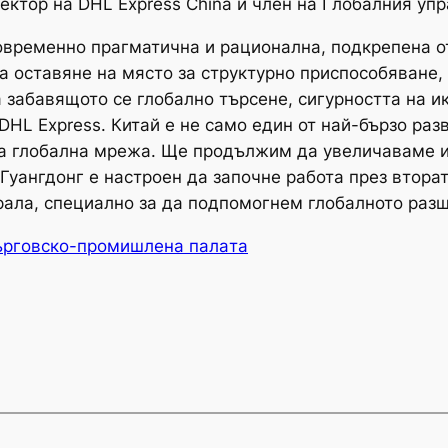
ектор на DHL Express China и член на Глобалния упр
новременно прагматична и рационална, подкрепена о
а оставяне на място за структурно приспособяване,
 забавящото се глобално търсене, сигурността на 
DHL Express. Китай е не само един от най-бързо раз
та глобална мрежа. Ще продължим да увеличаваме и
уангдонг е настроен да започне работа през втора
рала, специално за да подпомогнем глобалното раз
ърговско-промишлена палaта