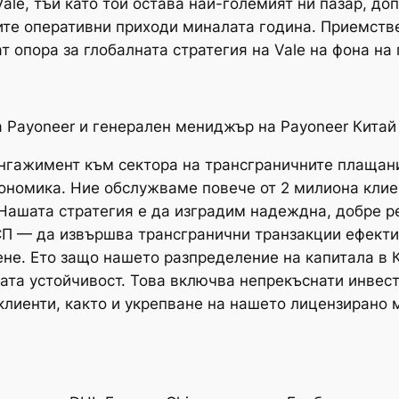
ale, тъй като той остава най-големият ни пазар, д
ните оперативни приходи миналата година. Приемств
 опора за глобалната стратегия на Vale на фона на 
 Payoneer и генерален мениджър на Payoneer Китай
нгажимент към сектора на трансграничните плащани
ономика. Ние обслужваме повече от 2 милиона клиен
 Нашата стратегия е да изградим надеждна, добре р
П — да извършва трансгранични транзакции ефектив
не. Ето защо нашето разпределение на капитала в 
ата устойчивост. Това включва непрекъснати инвест
клиенти, както и укрепване на нашето лицензирано 