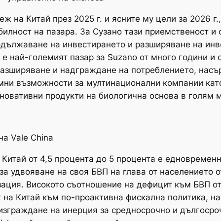
 на Китай през 2025 г. и ясните му цели за 2026 г
билност на пазара. За Сузано тази приемственост и
дължаване на инвестирането и разширяване на инве
 е най-големият пазар за Suzano от много години и
 разширяване и надграждане на потреблението, нас
ни възможности за мултинационални компании като 
иновативни продукти на биологична основа в голям 
на Vale China
а Китай от 4,5 процента до 5 процента е едновреме
за удвояване на своя БВП на глава от населението от 
ация. Високото съотношение на дефицит към БВП от 
а Китай към по-проактивна фискална политика, на
 изграждане на инерция за средносрочно и дългосро