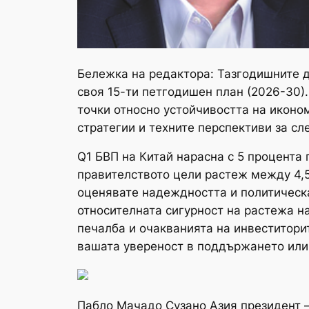
Бележка на редактора:
Тазгодишните д
своя 15-ти петгодишен план (2026-30)
точки относно устойчивостта на иконом
стратегии и техните перспективи за с
Q1 БВП на Китай нарасна с 5 процента п
правителството цели растеж между 4,5
оценявате надеждността и политическа
относителната сигурност на растежа н
печалба и очакванията на инвеститори
вашата увереност в поддържането или
Пабло Мачадо Сузано Азия президент 