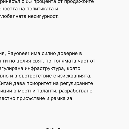
опринесъл с 63 процента от продажбите
еността на политиката и
глобалната несигурност.
я, Payoneer има силно доверие в
ти по целия свят, по-голямата част от
егулирана инфраструктура, която
но и в съответствие с изискванията,
Китай дава приоритет на регулираните
иции в местни таланти, разработване
местно присъствие и рамка за