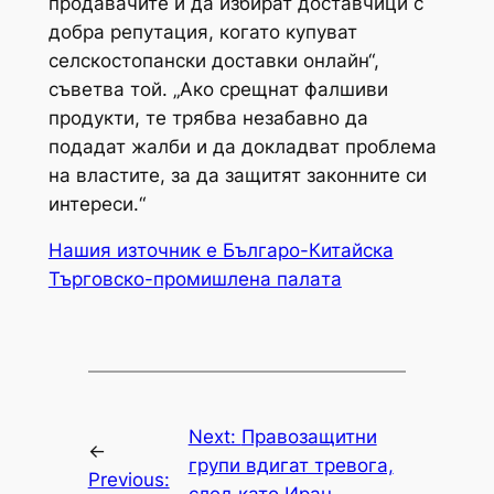
продавачите и да избират доставчици с
добра репутация, когато купуват
селскостопански доставки онлайн“,
съветва той. „Ако срещнат фалшиви
продукти, те трябва незабавно да
подадат жалби и да докладват проблема
на властите, за да защитят законните си
интереси.“
Нашия източник е Българо-Китайска
Търговско-промишлена палaта
Next:
Правозащитни
←
групи вдигат тревога,
Previous: