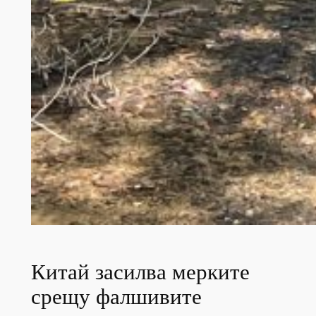
Китай засилва мерките
срещу фалшивите