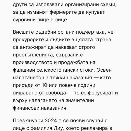
други са използвали организирани схеми,
за да измамят фермерите да купуват
суровини лице в лице.
Висшите съдебни органи подчертаха, че
прокурорите и съдиите в цялата страна
се ангажират да наказват строго
престъпленията, свързани с
производството и продажбата на
фалшиви селскостопански стоки. Освен
налагането на тежки наказания — като
присъди от 10 или повече години
лишаване от свобода — те се фокусират и
върху налагането на значителни
финансови наказания.
През януари 2024 г. се появи случай с
лице с фамилия Лиу, което рекламира в