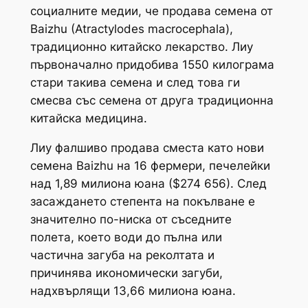
социалните медии, че продава семена от
Baizhu (Atractylodes macrocephala),
традиционно китайско лекарство. Лиу
първоначално придобива 1550 килограма
стари такива семена и след това ги
смесва със семена от друга традиционна
китайска медицина.
Лиу фалшиво продава сместа като нови
семена Baizhu на 16 фермери, печелейки
над 1,89 милиона юана ($274 656). След
засаждането степента на покълване е
значително по-ниска от съседните
полета, което води до пълна или
частична загуба на реколтата и
причинява икономически загуби,
надхвърлящи 13,66 милиона юана.