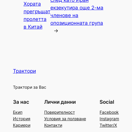
след като Иран
Хората
екзекутира още 2-ма
прегръщат
членове на
пролетта
опозиционната група
в Китай
→
Трактори
Трактори за Вас
За нас
Лични данни
Social
Екип
Поверителност
Facebook
История
Условия за ползване
Instagram
Кариери
Контакти
Twitter/X