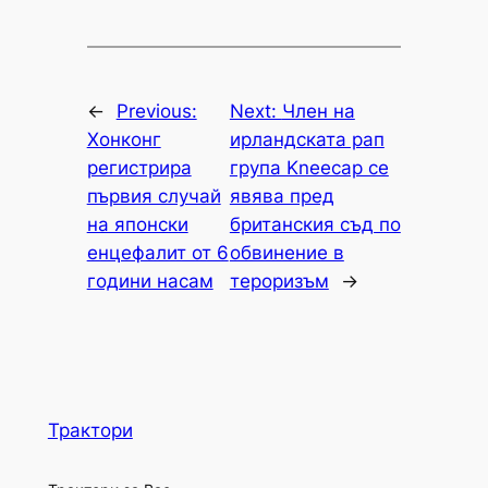
←
Previous:
Next:
Член на
Хонконг
ирландската рап
регистрира
група Kneecap се
първия случай
явява пред
на японски
британския съд по
енцефалит от 6
обвинение в
години насам
тероризъм
→
Трактори