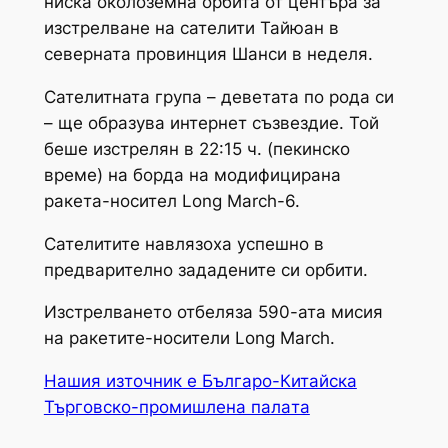
ниска околоземна орбита от центъра за
изстрелване на сателити Тайюан в
северната провинция Шанси в неделя.
Сателитната група – деветата по рода си
– ще образува интернет съзвездие. Той
беше изстрелян в 22:15 ч. (пекинско
време) на борда на модифицирана
ракета-носител Long March-6.
Сателитите навлязоха успешно в
предварително зададените си орбити.
Изстрелването отбеляза 590-ата мисия
на ракетите-носители Long March.
Нашия източник е Българо-Китайска
Търговско-промишлена палaта