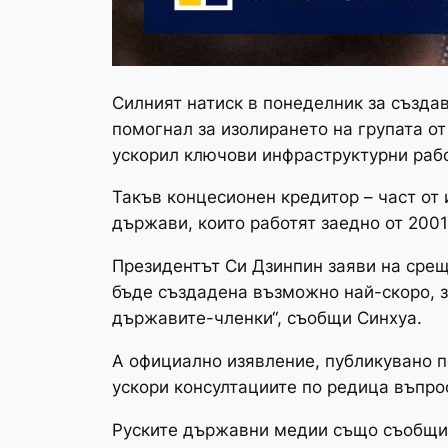
Силният натиск в понеделник за създа
помогнал за изолирането на групата о
ускорил ключови инфраструктурни рабо
Такъв концесионен кредитор – част от 
държави, които работят заедно от 2001
Президентът Си Дзинпин заяви на срещ
бъде създадена възможно най-скоро, з
държавите-членки“, съобщи Синхуа.
А официално изявление, публикувано по
ускори консултациите по редица въпрос
Руските държавни медии също съобщиха