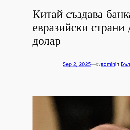
Китай създава банк
евразийски страни 
долар
Sep 2, 2025
—
admin
in
Бъл
by