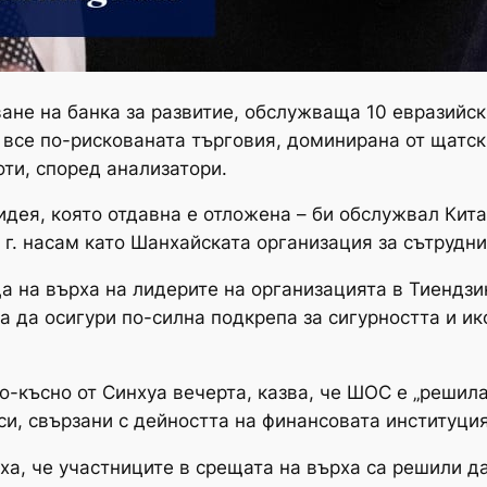
ване на банка за развитие, обслужваща 10 евразийс
т все по-рискованата търговия, доминирана от щатс
ти, според анализатори.
идея, която отдавна е отложена – би обслужвал Кита
 г. насам като Шанхайската организация за сътрудн
а на върха на лидерите на организацията в Тиендзин
а да осигури по-силна подкрепа за сигурността и и
-късно от Синхуа вечерта, казва, че ШОС е „решила
и, свързани с дейността на финансовата институция
, че участниците в срещата на върха са решили да