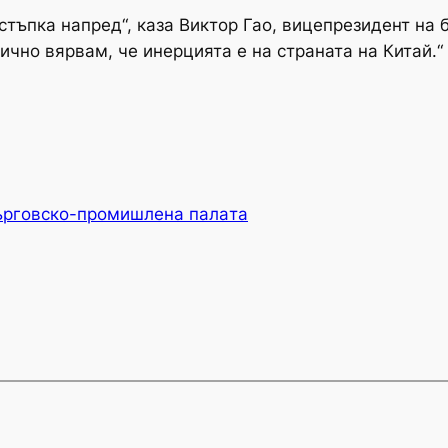
стъпка напред“, каза Виктор Гао, вицепрезидент на
лично вярвам, че инерцията е на страната на Китай.“
ърговско-промишлена палaта