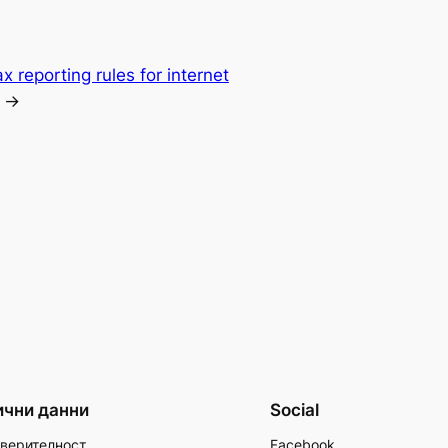
x reporting rules for internet
→
ични данни
Social
верителност
Facebook