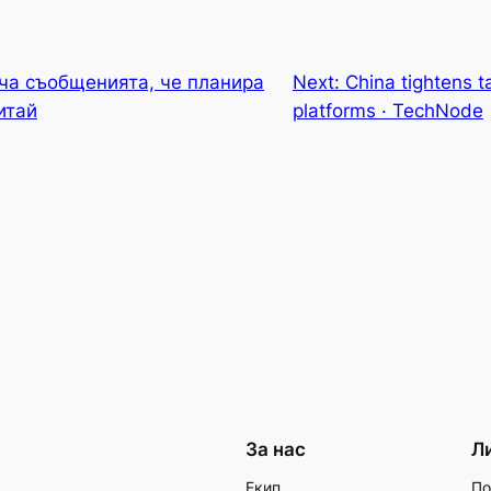
ича съобщенията, че планира
Next:
China tightens ta
итай
platforms · TechNode
За нас
Л
Екип
По