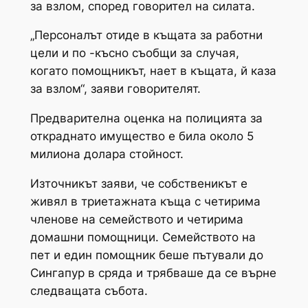
за взлом, според говорител на силата.
„Персоналът отиде в къщата за работни
цели и по -късно съобщи за случая,
когато помощникът, нает в къщата, й каза
за взлом“, заяви говорителят.
Предварителна оценка на полицията за
откраднато имущество е била около 5
милиона долара стойност.
Източникът заяви, че собственикът е
живял в триетажната къща с четирима
членове на семейството и четирима
домашни помощници. Семейството на
пет и един помощник беше пътували до
Сингапур в сряда и трябваше да се върне
следващата събота.