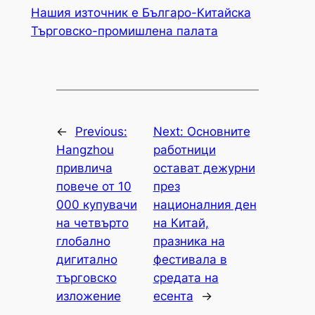
Нашия източник е Българо-Китайска
Търговско-промишлена палaта
←
Previous:
Next:
Основните
Hangzhou
работници
привлича
остават дежурни
повече от 10
през
000 купувачи
националния ден
на четвърто
на Китай,
глобално
празника на
дигитално
фестивала в
търговско
средата на
изложение
есента
→