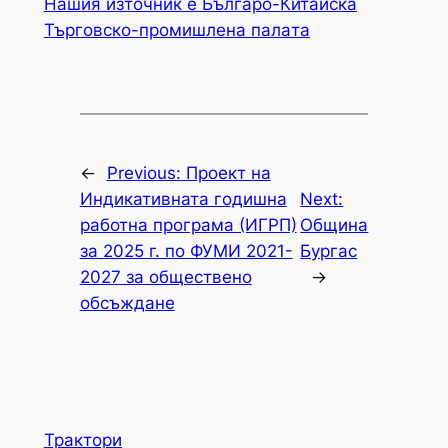
Нашия източник е Българо-Китайска
Търговско-промишлена палaта
←
Previous:
Проект на
Индикативната годишна
Next:
работна програма (ИГРП)
Община
за 2025 г. по ФУМИ 2021-
Бургас
2027 за обществено
→
обсъждане
Трактори