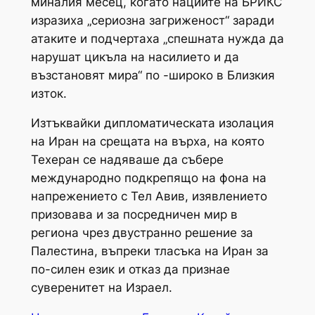
миналия месец, когато нациите на БРИКС
изразиха „сериозна загриженост“ заради
атаките и подчертаха „спешната нужда да
нарушат цикъла на насилието и да
възстановят мира“ по -широко в Близкия
изток.
Изтъквайки дипломатическата изолация
на Иран на срещата на върха, на която
Техеран се надяваше да събере
международно подкрепящо на фона на
напрежението с Тел Авив, изявлението
призовава и за посредничен мир в
региона чрез двустранно решение за
Палестина, въпреки тласъка на Иран за
по-силен език и отказ да признае
суверенитет на Израел.