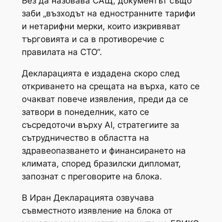
Без да назовава САЩ, документът също
заби „възходът на едностранните тарифи
и нетарифни мерки, които изкривяват
търговията и са в противоречие с
правилата на СТО“.
Декларацията е издадена скоро след
откриването на срещата на върха, като се
очакват повече изявления, преди да се
затвори в понеделник, като се
съсредоточи върху AI, стратегиите за
сътрудничество в областта на
здравеопазването и финансирането на
климата, според бразилски дипломат,
запознат с преговорите на блока.
В Иран Декларацията озвучава
съвместното изявление на блока от