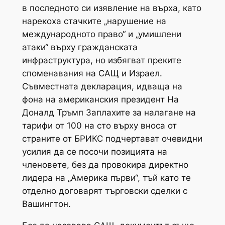
в последното си изявление на върха, като
нарекоха стачките „нарушение на
международното право“ и „умишлени
атаки“ върху гражданската
инфраструктура, но избягват преките
споменавания на САЩ и Израел.
Съвместната декларация, идваща на
фона на американския президент На
Доналд Тръмп Заплахите за налагане на
тарифи от 100 на сто върху вноса от
страните от БРИКС подчертават очевидни
усилия да се посочи позицията на
членовете, без да провокира директно
лидера на „Америка първи“, тъй като те
отделно договарят търговски сделки с
Вашингтон.