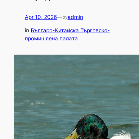
Apr 10, 2026
—
admin
by
in
Българо-Китайска Търговско-
промишлена палaта