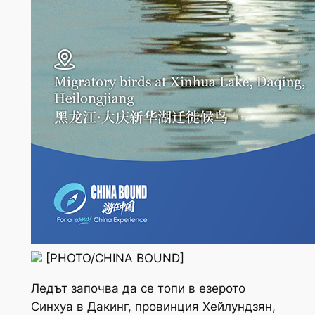
[PHOTO/CHINA BOUND]
Ледът започва да се топи в езерото
Синхуа в Дакинг, провинция Хейлундзян,