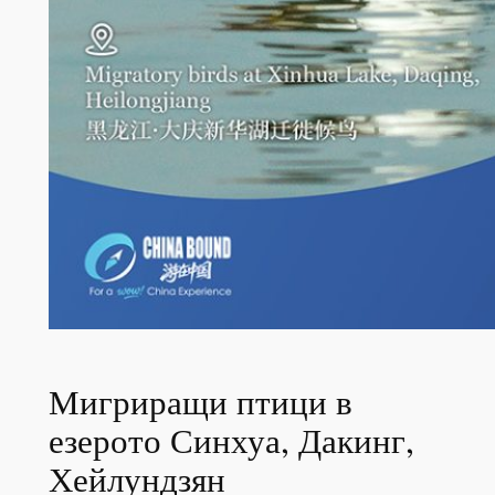
Мигриращи птици в
езерото Синхуа, Дакинг,
Хейлундзян