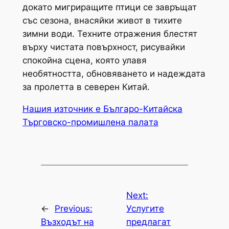
докато мигриращите птици се завръщат
със сезона, внасяйки живот в тихите
зимни води. Техните отражения блестят
върху чистата повърхност, рисувайки
спокойна сцена, която улавя
необятността, обновяването и надеждата
за пролетта в северен Китай.
Нашия източник е Българо-Китайска
Търговско-промишлена палaта
Next:
←
Previous:
Услугите
Възходът на
предлагат