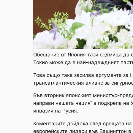
Обещание от Япония тази седмица да с
Токио може да е най-надеждният партн
Това също така засилва аргумента за 
трансатлантическия алианс за сигурнос
Във вторник японският министър-пред
направи нашата нация“ в подкрепа на У
инвазия на Русия.
Коментарите дойдоха след срещата на
европейските лидери във Вашингтон в