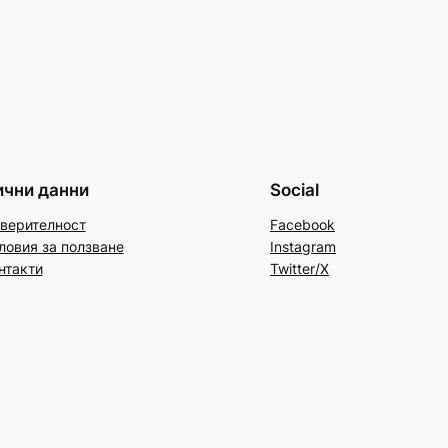
ични данни
Social
верителност
Facebook
ловия за ползване
Instagram
нтакти
Twitter/X