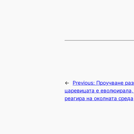
←
Previous:
Проучване раз
царевицата е еволюирала, 
реагира на околната среда