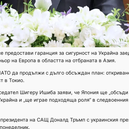
е предостави гаранция за сигурност на Украйна зае
ьор на Европа в областта на отбраната в Азия.
НАТО да продължи с дълго обсъждан план: откриване
т в Токио.
седател Шигеру Ишиба заяви, че Япония ще „обсъди
крайна и „ще играе подходяща роля“ в следвоенния с
 президента на САЩ Доналд Тръмп с украинския пре
 понеделник.