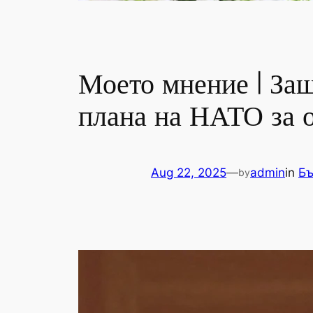
Моето мнение | Защ
плана на НАТО за 
Aug 22, 2025
—
admin
in
Бъ
by