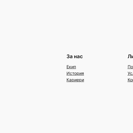
За нас
Л
Екип
По
История
Ус
Кариери
Ко