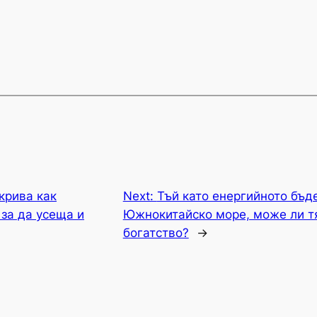
крива как
Next:
Тъй като енергийното бъд
за да усеща и
Южнокитайско море, може ли тя
богатство?
→