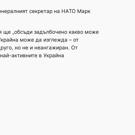
генералният секретар на НАТО Марк
я ще „обсъди задълбочено какво може
 Украйна може да изглежда – от
руго, но не и неангажиран. От
 най-активните в Украйна