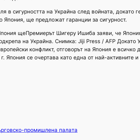
оля в сигурността на Украйна след войната, докато 
о Япония, ще предложат гаранции за сигурност.
Премиерът Шигеру Ишиба заяви, че Япони
одкрепа на Украйна. Снимка: Jiji Press / AFP Докато
европейски конфликт, отговорът на Япония е всичко д
 г. Япония се очертава като една от най-активните и
ърговско-промишлена палaта