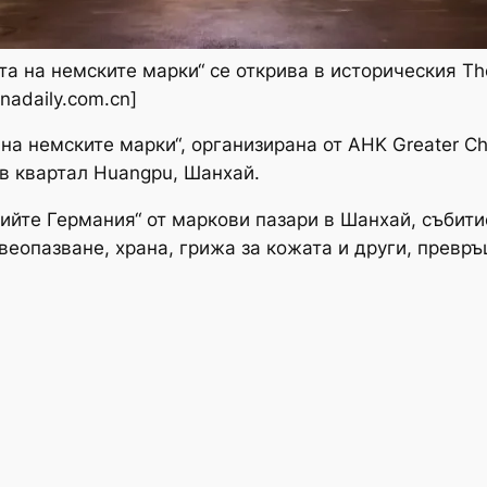
 на немските марки“ се открива в историческия The B
nadaily.com.cn]
а немските марки“, организирана от AHK Greater Ch
a в квартал Huangpu, Шанхай.
ийте Германия“ от маркови пазари в Шанхай, събит
еопазване, храна, грижа за кожата и други, превр