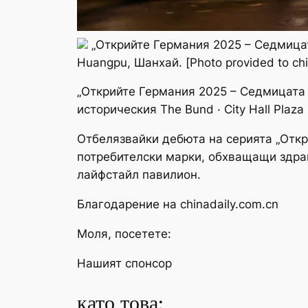
„Открийте Германия 2025 – Седмицата
Huangpu, Шанхай. [Photo provided to chi
„Открийте Германия 2025 – Седмицата н
историческия The Bund · City Hall Plaz
Отбелязвайки дебюта на серията „Откр
потребителски марки, обхващащи здрав
лайфстайл павилион.
Благодарение на chinadaily.com.cn
Моля, посетете:
Нашият спонсор
като това: