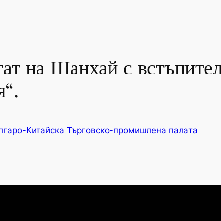
ат на Шанхай с встъпител
я“.
лгаро-Китайска Търговско-промишлена палaта