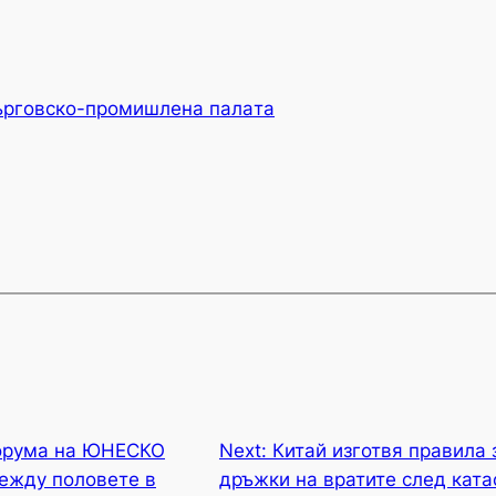
ърговско-промишлена палaта
форума на ЮНЕСКО
Next:
Китай изготвя правила 
между половете в
дръжки на вратите след катас