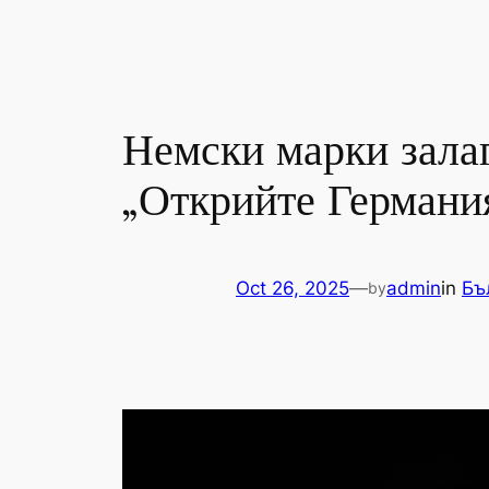
Немски марки залаг
„Открийте Германи
Oct 26, 2025
—
admin
in
Бъ
by