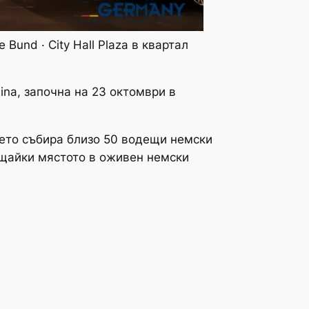
und · City Hall Plaza в квартал
ina, започна на 23 октомври в
ието събира близо 50 водещи немски
ъщайки мястото в оживен немски