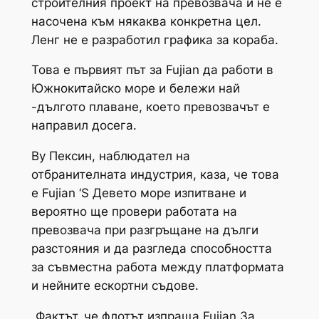
строителния проект на превозвача и не е
насочена към някаква конкретна цел.
Ленг не е разработил графика за кораба.
Това е първият път за
Fujian
да работи в
Южнокитайско море и бележи най
-дългото плаване, което превозвачът е
направил досега.
Ву Пексин, наблюдател на
отбранителната индустрия, каза, че това
е
Fujian ‘
S Девето море изпитване и
вероятно ще провери работата на
превозвача при разгръщане на дълги
разстояния и да разгледа способността
за съвместна работа между платформата
и нейните ескортни съдове.
„Фактът, че флотът изпраща
Fujian
За