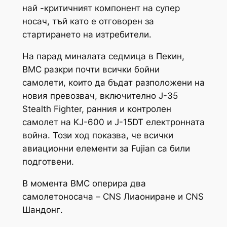
най -критичният компонент на супер
носач, тъй като е отговорен за
стартирането на изтребители.
На парад миналата седмица в Пекин,
ВМС разкри почти всички бойни
самолети, които да бъдат разположени на
новия превозвач, включително J-35
Stealth Fighter, ранния и контролен
самолет на KJ-600 и J-15DT електронната
война. Този ход показва, че всички
авиационни елементи за
Fujian
са били
подготвени.
В момента ВМС оперира два
самолетоносача – CNS
Лиаониране
и CNS
Шандонг
.