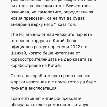
си стелт на носещия стелт. Всичко това
означава, че самолетите, определени за
новия превозвач, са на път да бъдат
внедрени върху него “, каза той.
The
Fujian
Едно от най -важните парчета
от военен хардуер в Китай, беше
официално разкрит през юни 2022 г. в
Шанхай, когато беше изтеглена от
корабостроителницата на държавата за
корабостроене на Китай.
Оттогава корабът е претърпял няколко
морски изпитания и е почти готов да бъде
пуснат в експлоатация.
Това е първият китайски превозвач,
оборудван с електромагнитен катапулт,