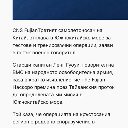
CNS
Fujian
Третият самолетоносач на
Китай, отплава в Южнокитайско море за
тестове и тренировъчни операции, заяви
в петък военен говорител.
Старши капитан Ленг Гуоуи, говорител на
ВМС на народното освободителна армия,
каза в кратко изявление, че The
Fujian
Наскоро премина през Тайванския проток
до определената ми мисия в
Южнокитайско море.
Той каза, че операцията на кръстосания
регион е редовно споразумение в