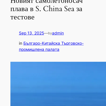
Новият самолетоносач
плава в S. China Sea за
тестове
Sep 13, 2025
—
admin
by
in
Българо-Китайска Търговско-
промишлена палaта