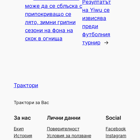
Резултатът
може да се сблъска с
на Yiwu се
припокриващо се
извисява
лято, зимни грипни
преди
сезони на фона на
футболния
скок в огнища
турнир
→
Трактори
Трактори за Вас
За нас
Лични данни
Social
Екип
Поверителност
Facebook
История
Условия за ползване
Instagram