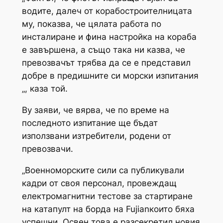
водите, далеч от корабостроителницата
му, показва, че цялата работа по
инсталиране и фина настройка на кораба
е завършена, а също така ни казва, че
превозвачът трябва да се е представил
добре в предишните си морски изпитания
„, каза той.
Ву заяви, че вярва, че по време на
последното изпитание ще бъдат
използвани изтребители, родени от
превозвачи.
„Военноморските сили са публикували
кадри от своя персонал, провеждащ
електромагнитни тестове за стартиране
на катапулт на борда на
Fujian
които бяха
успешни. Освен това е разсекретил новия