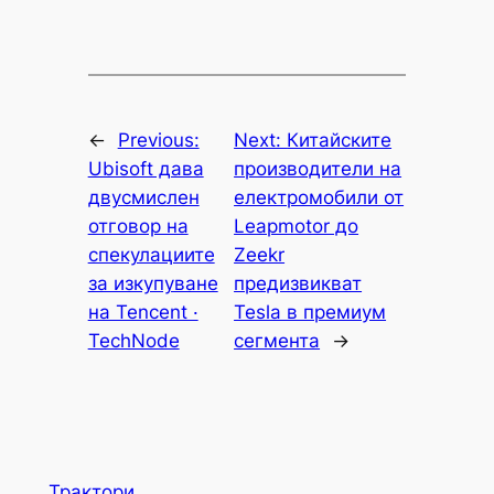
←
Previous:
Next:
Китайските
Ubisoft дава
производители на
двусмислен
електромобили от
отговор на
Leapmotor до
спекулациите
Zeekr
за изкупуване
предизвикват
на Tencent ·
Tesla в премиум
TechNode
сегмента
→
Трактори