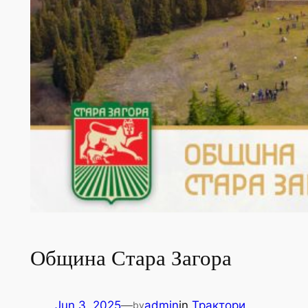
Община Стара Загора
Jun 3, 2025
—
admin
in
Трактори
by