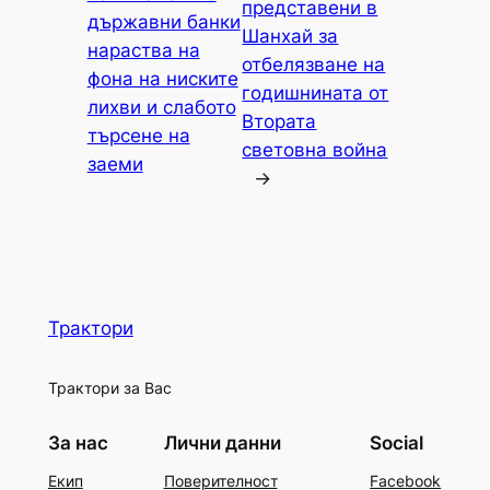
представени в
държавни банки
Шанхай за
нараства на
отбелязване на
фона на ниските
годишнината от
лихви и слабото
Втората
търсене на
световна война
заеми
→
Трактори
Трактори за Вас
За нас
Лични данни
Social
Екип
Поверителност
Facebook