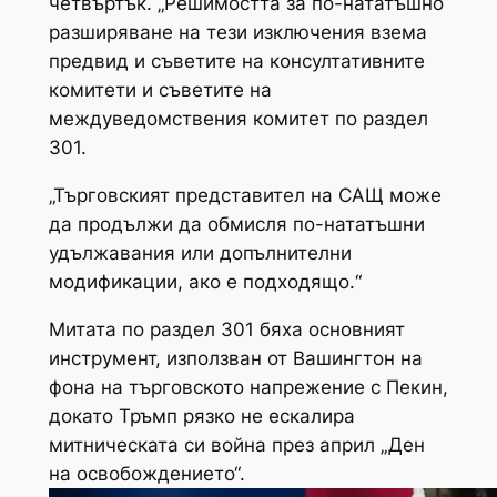
четвъртък. „Решимостта за по-нататъшно
разширяване на тези изключения взема
предвид и съветите на консултативните
комитети и съветите на
междуведомствения комитет по раздел
301.
„Търговският представител на САЩ може
да продължи да обмисля по-нататъшни
удължавания или допълнителни
модификации, ако е подходящо.“
Митата по раздел 301 бяха основният
инструмент, използван от Вашингтон на
фона на търговското напрежение с Пекин,
докато Тръмп рязко не ескалира
митническата си война през април „Ден
на освобождението“.