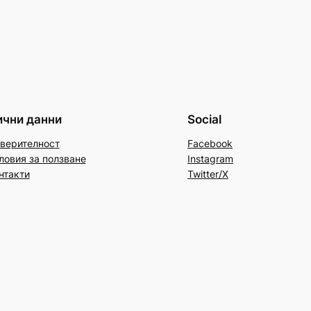
ични данни
Social
верителност
Facebook
ловия за ползване
Instagram
нтакти
Twitter/X