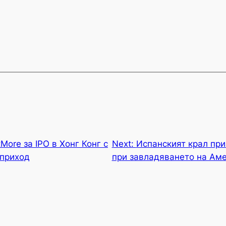
ore за IPO в Хонг Конг с
Next:
Испанският крал при
 приход
при завладяването на Ам