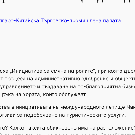
лгаро-Китайска Търговско-промишлена палaта
еха „Инициатива за смяна на ролите“, при която дъ
ат процеса на административно одобрение и общест
управлението и създаване на по-благоприятна бизн
 ръка на хората, които обслужват.
ства в инициативата на международното летище Чан
отзиви за подобряване на туристическите услуги.
ето? Колко таксита обикновено има на разположение