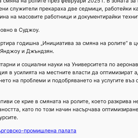
 смяна на ролите през февруари 2025 г. В зоната з
ни служители прекараха две седмици, работейки ка
ина на масовите работници и документирайки техни
довно в Суджоу.
ртира годишна „Инициатива за смяна на ролите“ в ц
 Янджоу и Джъндзян.
тарни и социални науки на Университета по аеронав
ия в усилията на местните власти да оптимизират а
ето на проблеми и подобряването на услугите въз 
ативи се крие в смяната на ролите, което разкрива 
аността, като по този начин насърчава оптимизиран
урсите.
ърговско-промишлена палaта