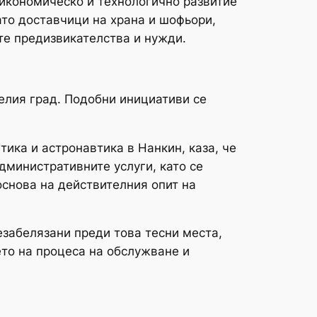
а икономическо и технологично развитие
то доставчици на храна и шофьори,
те предизвикателства и нужди.
елия град. Подобни инициативи се
тика и астронавтика в Нанкин, каза, че
дминистративните услуги, като се
основа на действителния опит на
незабелязани преди това тесни места,
ето на процеса на обслужване и