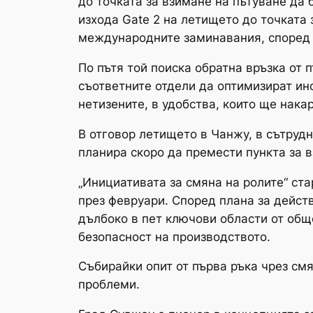
до точката за взимане на пътуване да 
изхода Gate 2 на летището до точката 
международните заминавания, според д
По пътя той поиска обратна връзка от
съответните отдели да оптимизират ин
нетизените, в удобства, които ще нака
В отговор летището в Чанжу, в сътрудн
планира скоро да премести пункта за в
„Инициативата за смяна на ролите“ ст
през февруари. Според плана за дейст
дълбоко в пет ключови области от обще
безопасност на производството.
Събирайки опит от първа ръка чрез см
проблеми.