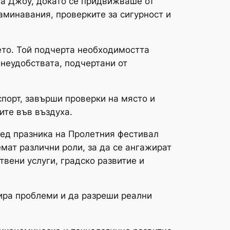
ита Джоу, докато се придвижваше от
аминавания, проверките за сигурност и
ето. Той подчерта необходимостта
 неудобствата, подчертани от
спорт, завърши проверки на място и
ите във въздуха.
лед празника на Пролетния фестивал
мат различни роли, за да се ангажират
твени услуги, градско развитие и
цира проблеми и да разреши реални