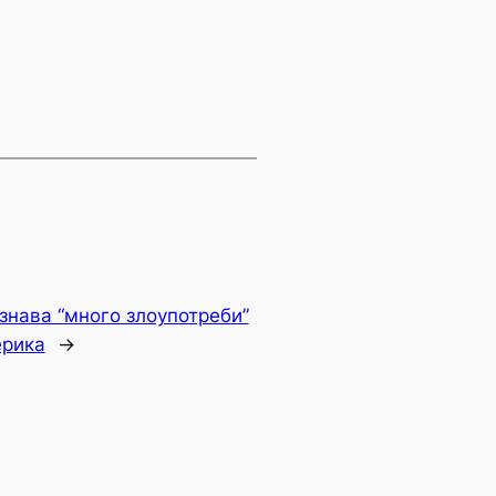
знава “много злоупотреби”
ерика
→