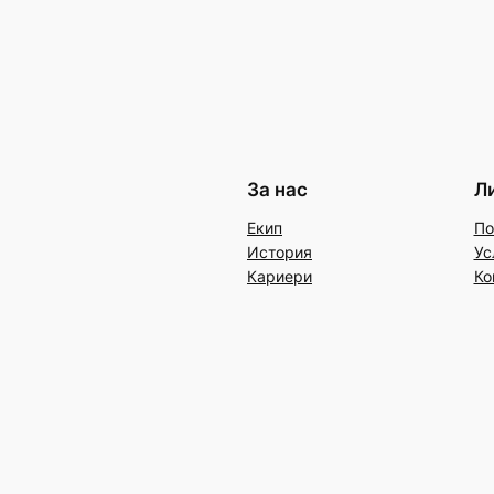
За нас
Л
Екип
По
История
Ус
Кариери
Ко