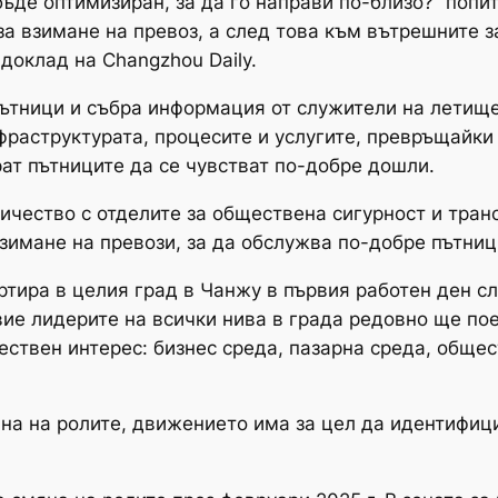
бъде оптимизиран, за да го направи по-близо?“ поп
за взимане на превоз, а след това към вътрешните з
оклад на Changzhou Daily.
 пътници и събра информация от служители на летищ
фраструктурата, процесите и услугите, превръщайки
рат пътниците да се чувстват по-добре дошли.
ичество с отделите за обществена сигурност и тран
зимане на превози, за да обслужва по-добре пътниц
артира в целия град в Чанжу в първия работен ден с
вие лидерите на всички нива в града редовно ще пое
ствен интерес: бизнес среда, пазарна среда, общес
яна на ролите, движението има за цел да идентифи