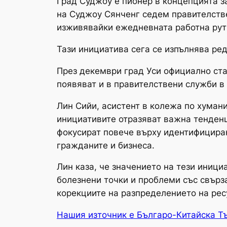
Град Суджоу е пионер в концепцията за
на Суджоу Сянченг седем правителстве
изживявайки ежедневната работна рут
Тази инициатива сега се изпълнява ре
През декември град Уси официално ста
появяват и в правителствени служби в
Лин Сийи, асистент в колежа по хумани
инициативите отразяват важна тенденц
фокусират повече върху идентифициран
гражданите и бизнеса.
Лин каза, че значението на тези иници
болезнени точки и проблеми със свърз
корекциите на разпределението на рес
Нашия източник е Българо-Китайска Т