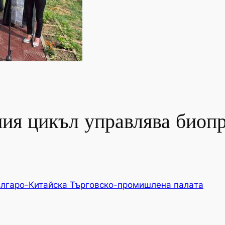
ния цикъл управлява биоп
лгаро-Китайска Търговско-промишлена палaта