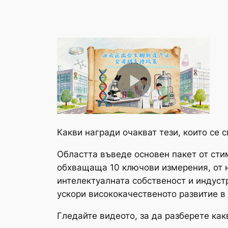
Какви награди очакват тези, които се 
Областта въведе основен пакет от сти
обхващаща 10 ключови измерения, от н
интелектуалната собственост и индуст
ускори висококачественото развитие в 
Гледайте видеото, за да разберете как