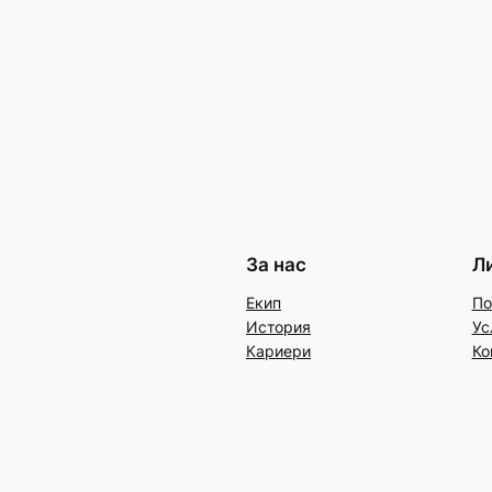
За нас
Л
Екип
По
История
Ус
Кариери
Ко