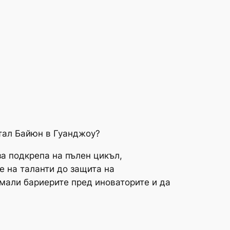
ртал Байюн в Гуанджоу?
за подкрепа на пълен цикъл,
е на таланти до защита на
мали бариерите пред иноваторите и да