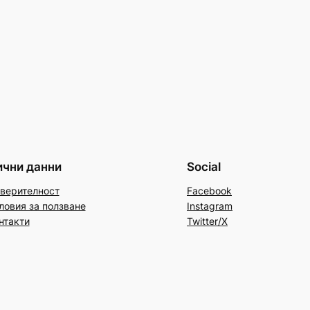
ични данни
Social
верителност
Facebook
ловия за ползване
Instagram
нтакти
Twitter/X