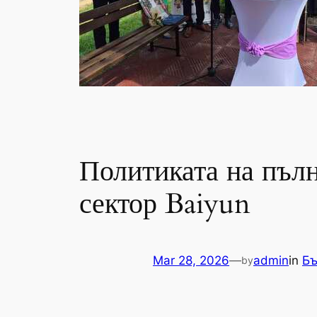
Политиката на пъл
сектор Baiyun
Mar 28, 2026
—
admin
in
Бъ
by