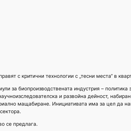
справят с критични технологии с „тесни места“ в ква
мули за биопроизводствената индустрия – политика 
аучноизследователска и развойна дейност, набиран
риално мащабиране. Инициативата има за цел да на
сектора.
во се предлага.