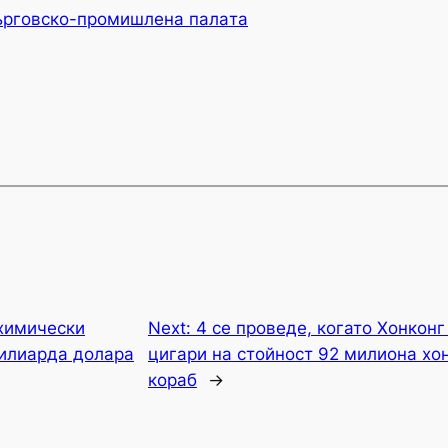
ърговско-промишлена палaта
химически
Next:
4 се проведе, когато Хонкон
милиарда долара
цигари на стойност 92 милиона хо
кораб
→