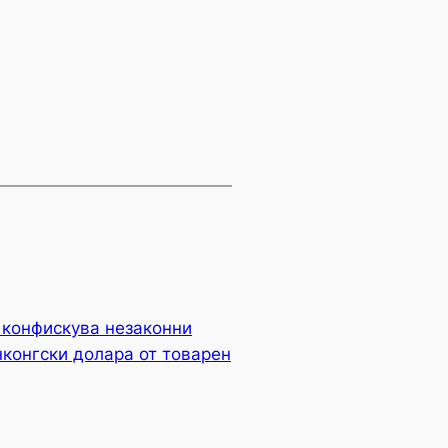
г конфискува незаконни
нконгски долара от товарен