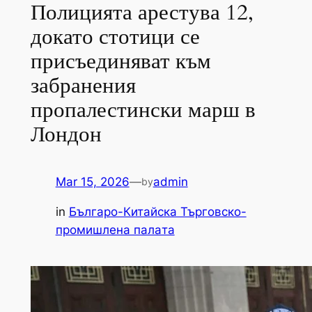
Полицията арестува 12,
докато стотици се
присъединяват към
забранения
пропалестински марш в
Лондон
Mar 15, 2026
—
admin
by
in
Българо-Китайска Търговско-
промишлена палaта