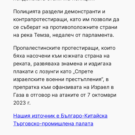
Полицията раздели демонстранти и
контрапротестиращи, като им позволи да
се съберат на противоположните страни
на река Темза, недалеч от парламента.
Пропалестинските протестиращи, които
бяха насочени към южната страна на
реката, развяваха знамена и издигаха
плакати с лозунги като „Спрете
израелските военни престъпления“, в
препратка към офанзивата на Израел в
Газа в отговор на атаките от 7 октомври
2023 г.
Нашия източник е Българо-Китайска
Търговско-промишлена палaта