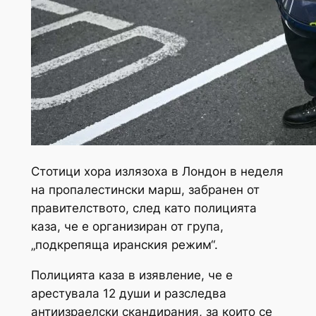
Стотици хора излязоха в Лондон в неделя
на пропалестински марш, забранен от
правителството, след като полицията
каза, че е организиран от група,
„подкрепяща иранския режим“.
Полицията каза в изявление, че е
арестувала 12 души и разследва
антиизраелски скандирания, за които се