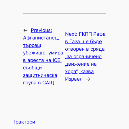
←
Previous:
Next:
ГКПП Рафа
Афганистанец,
в Газа ще бъде
търсещ
отворен в сряда
убежище, умира
„за ограничено
в ареста на ICE,
движение на
съобщи
хора“, казва
защитническа
Израел
→
група в САЩ
Трактори