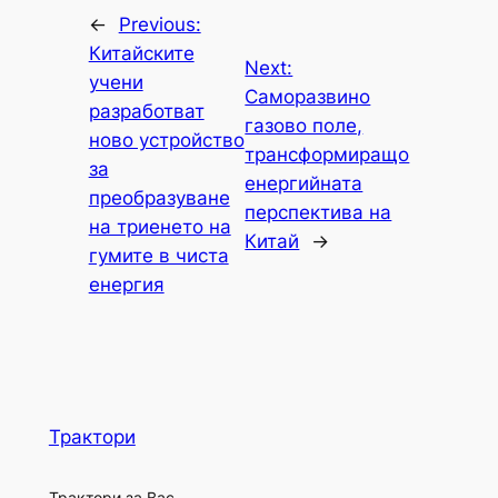
←
Previous:
Китайските
Next:
учени
Саморазвино
разработват
газово поле,
ново устройство
трансформиращо
за
енергийната
преобразуване
перспектива на
на триенето на
Китай
→
гумите в чиста
енергия
Трактори
Трактори за Вас