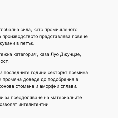
глобална сила, като промишленото
 а производството представлява повече
кувани в петък.
ежка категория“, каза Луо Джунцзе,
ост.
ез последните години секторът премина
зи промяна доведе до подобрения в
конова стомана и аморфни сплави.
ии за преодоляване на материалните
озволят интелигентни