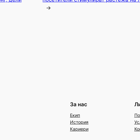
→
За нас
Л
Екип
По
История
Ус
Кариери
Ко