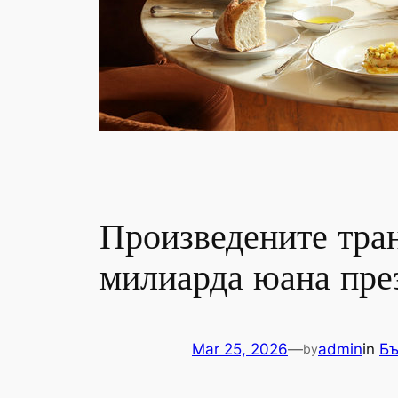
Произведените тра
милиарда юана през
Mar 25, 2026
—
admin
in
Бъ
by