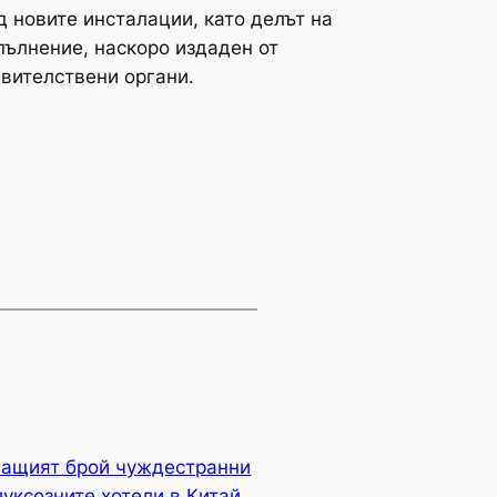
д новите инсталации, като делът на
пълнение, наскоро издаден от
вителствени органи.
тващият брой чуждестранни
уксозните хотели в Китай