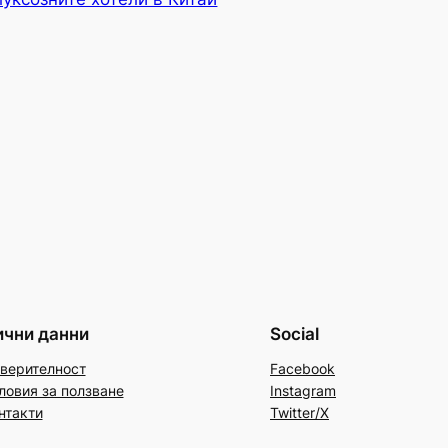
ични данни
Social
верителност
Facebook
ловия за ползване
Instagram
нтакти
Twitter/X