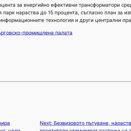
роцента за енергийно ефективни трансформатори сре
парк нараства до 15 процента, съгласно план за из
информационните технологии и други централни пра
ърговско-промишлена палaта
вира
Next:
Безвизовото пътуване, нарас
нг, цели
посетители стимулират растежа на л