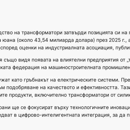
дство на трансформатори затвърди позицията си на 
юана (около 43,54 милиарда долара) през 2025 г.,
 според оценки на индустриалната асоциация, публи
 също видя появата на влиятелни предприятия от „т
ската федерация на машиностроителната промишлен
ужат като гръбнакът на електрическите системи. Пр
ъм подобряване на качеството и ефективността. Та
ите продукти, включително трансформатори от сили
рани ще се фокусират върху технологичните иновац
дват в цифрово-интелигентната интеграция, за да п