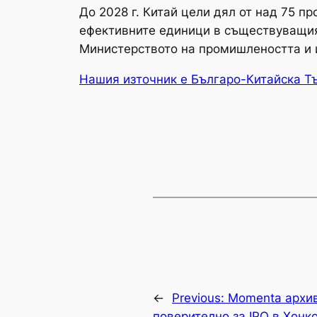
До 2028 г. Китай цели дял от над 75 п
ефективните единици в съществуващия 
Министерството на промишлеността и 
Нашия източник е Българо-Китайска Т
←
Previous:
Momenta архи
поверително за IPO в Хонко