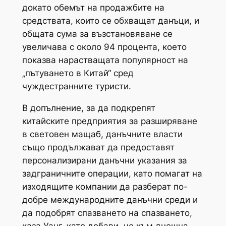
докато обемът на продажбите на
средствата, които се обхващат данъци, и
общата сума за възстановяване се
увеличава с около 94 процента, което
показва нарастващата популярност на
„пътуването в Китай“ сред
чуждестранните туристи.
В допълнение, за да подкрепят
китайските предприятия за разширяване
в световен мащаб, данъчните власти
също продължават да предоставят
персонализирани данъчни указания за
задграничните операции, като помагат на
изходящите компании да разберат по-
добре международните данъчни среди и
да подобрят спазването на спазването,
каза Уанг, като добави, че към днешна