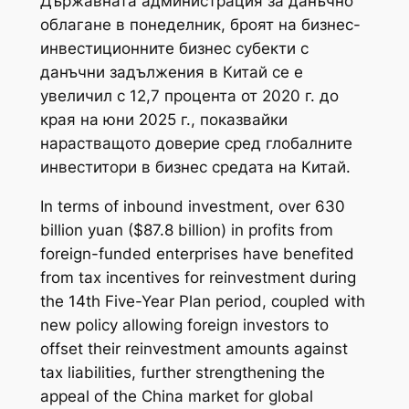
Държавната администрация за данъчно
облагане в понеделник, броят на бизнес-
инвестиционните бизнес субекти с
данъчни задължения в Китай се е
увеличил с 12,7 процента от 2020 г. до
края на юни 2025 г., показвайки
нарастващото доверие сред глобалните
инвеститори в бизнес средата на Китай.
In terms of inbound investment, over 630
billion yuan ($87.8 billion) in profits from
foreign-funded enterprises have benefited
from tax incentives for reinvestment during
the 14th Five-Year Plan period, coupled with
new policy allowing foreign investors to
offset their reinvestment amounts against
tax liabilities, further strengthening the
appeal of the China market for global