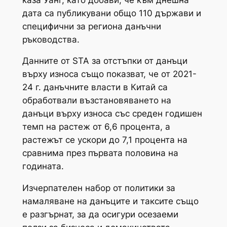
дата са публикувани общо 110 държави и
специфични за региона данъчни
ръководства.
Данните от STA за отстъпки от данъци
върху износа също показват, че от 2021-
24 г. данъчните власти в Китай са
обработвали възстановяването на
данъци върху износа със среден годишен
темп на растеж от 6,6 процента, а
растежът се ускори до 7,1 процента на
сравнима през първата половина на
годината.
Изчерпателен набор от политики за
намаляване на данъците и таксите също
е разгърнат, за да осигури осезаеми