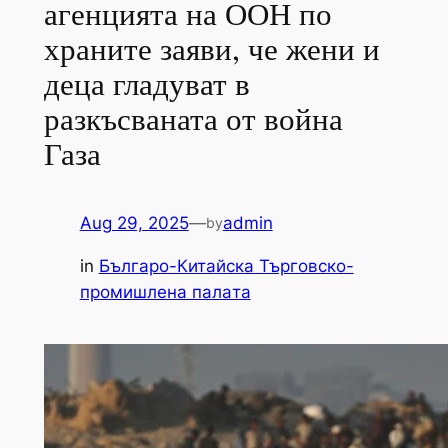
агенцията на ООН по
храните заяви, че жени и
деца гладуват в
разкъсваната от война
Газа
Aug 29, 2025
—
admin
by
in
Българо-Китайска Търговско-
промишлена палaта