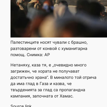
Палестинците носят чували с брашно,
разтоварени от конвой с хуманитарна
помощ. Снимка: AP
Нетаняху, каза тя, е „очевидно много
загрижен, че хората не получават
достатъчно храна“. В миналото той отрича
да има глад в Газа и казва, че
твърденията за глад са пропагандна
кампания, започната от Хамас.
Source link