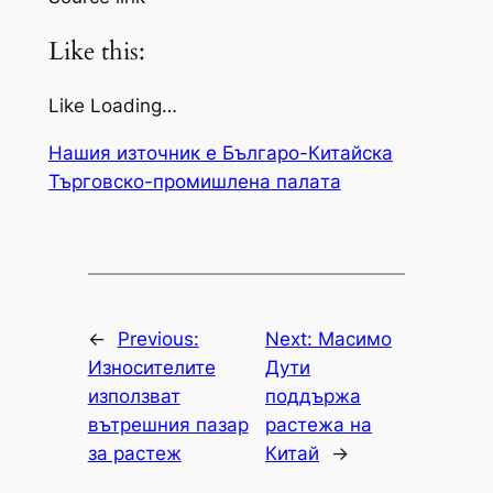
Like this:
Like Loading…
Нашия източник е Българо-Китайска
Търговско-промишлена палaта
←
Previous:
Next:
Масимо
Износителите
Дути
използват
поддържа
вътрешния пазар
растежа на
за растеж
Китай
→