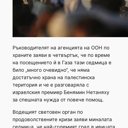
Ръководителят на агенцията на ООН по
храните заяви в четвъртък, че по време
на посещението й в Газа тази седмица е
било „много очевидно“, че няма
достатъчно храна на палестинска
територия и че е разговаряла с
израелския премиер Бенямин Нетаняху
за спешната нужда от повече помощ.
Водещият световен орган по
продоволствените кризи заяви миналата
седмица, че най-големият град в ивицата