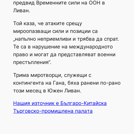
предвид Временните сили на ООН в
Ливан.
Той каза, че атаките срещу
мироопазващи сили и позиции са
„напълно неприемливи и трябва да спрат.
Те са в нарушение на международното
право и могат да представляват военни
престъпления“.
Трима миротворци, служещи с
контингента на Гана, бяха ранени по-рано
този месец в Южен Ливан.
Нашия източник е Българо-Китайска
Търговско-промишлена палaта