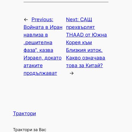
←
Previous:
Next:
САЩ
Войната в Иран
прехвърлят
навлиза в
THAAD от Южна
„решителна
Корея към
фаза“, казва
Близкия изток.
Израел, докато
Какво означава
атаките
това за Китай?
продължават
→
Трактори
Трактори за Вас