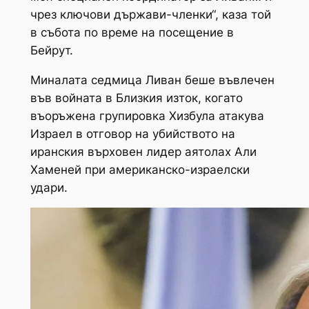
чрез ключови държави-членки“, каза той
в събота по време на посещение в
Бейрут.
Миналата седмица Ливан беше въвлечен
във войната в Близкия изток, когато
въоръжена групировка Хизбула атакува
Израел в отговор на убийството на
иранския върховен лидер аятолах Али
Хаменей при американско-израелски
удари.