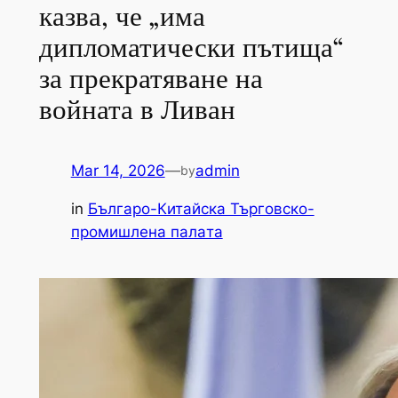
казва, че „има
дипломатически пътища“
за прекратяване на
войната в Ливан
Mar 14, 2026
—
admin
by
in
Българо-Китайска Търговско-
промишлена палaта