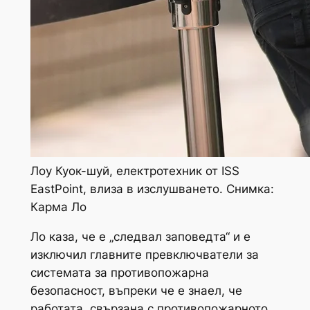
Лоу Куок-шуй, електротехник от ISS
EastPoint, влиза в изслушването. Снимка:
Карма Ло
Ло каза, че е „следвал заповедта“ и е
изключил главните превключватели за
системата за противопожарна
безопасност, въпреки че е знаел, че
работата, свързана с противопожарното