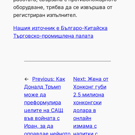
оборудване, трябва да се извършва от
регистриран изпълнител.
Нашия източник е Българо-Китайска
Търговско-промишлена палaта
←
Previous:
Как
Next:
Жена от
Доналд Тръмп
Хонконг губи
може да
2,5 милиона
преформулира
хонконгски
целите на САЩ
долара в
във войната с
онлайн
Иран, за да
измама с
оправдае нейното
напитки с