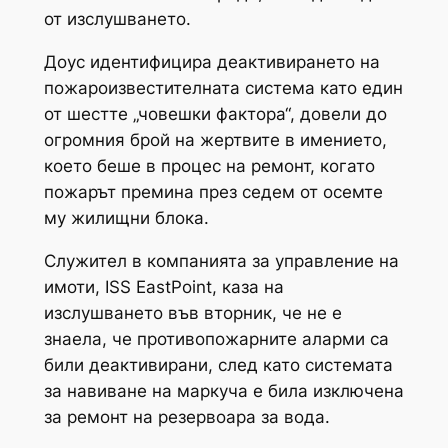
от изслушването.
Доус идентифицира деактивирането на
пожароизвестителната система като един
от шестте „човешки фактора“, довели до
огромния брой на жертвите в имението,
което беше в процес на ремонт, когато
пожарът премина през седем от осемте
му жилищни блока.
Служител в компанията за управление на
имоти, ISS EastPoint, каза на
изслушването във вторник, че не е
знаела, че противопожарните аларми са
били деактивирани, след като системата
за навиване на маркуча е била изключена
за ремонт на резервоара за вода.