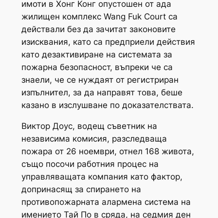
имоти в Хонг Конг опустошен от ада
жилищен комплекс Wang Fuk Court са
действали без да зачитат законовите
изисквания, като са предприели действия
като дезактивиране на системата за
пожарна безопасност, въпреки че са
знаели, че се нуждаят от регистриран
изпълнител, за да направят това, беше
казано в изслушване по доказателствата.
Виктор Доус, водещ съветник на
независима комисия, разследваща
пожара от 26 ноември, отнел 168 живота,
също посочи работния процес на
управляващата компания като фактор,
допринасящ за спирането на
противопожарната алармена система на
имението Тай По в сряда, на седмия ден