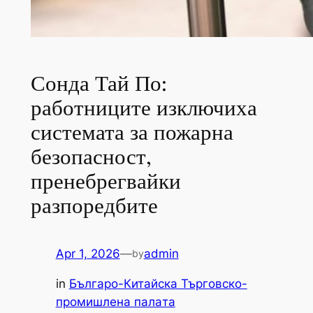
Сонда Тай По:
работниците изключиха
системата за пожарна
безопасност,
пренебрегвайки
разпоредбите
Apr 1, 2026
—
admin
by
in
Българо-Китайска Търговско-
промишлена палaта