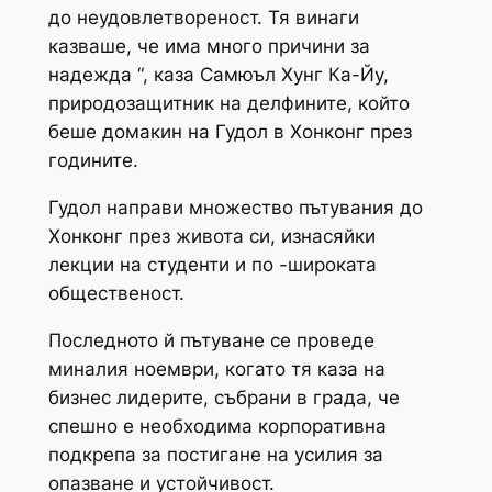
до неудовлетвореност. Тя винаги
казваше, че има много причини за
надежда “, каза Самюъл Хунг Ка-Йу,
природозащитник на делфините, който
беше домакин на Гудол в Хонконг през
годините.
Гудол направи множество пътувания до
Хонконг през живота си, изнасяйки
лекции на студенти и по -широката
общественост.
Последното й пътуване се проведе
миналия ноември, когато тя каза на
бизнес лидерите, събрани в града, че
спешно е необходима корпоративна
подкрепа за постигане на усилия за
опазване и устойчивост.