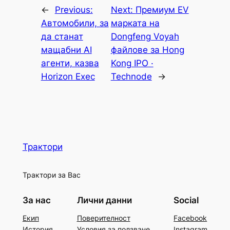
←
Previous:
Next:
Премиум EV
Автомобили, за
марката на
да станат
Dongfeng Voyah
мащабни AI
файлове за Hong
агенти, казва
Kong IPO ·
Horizon Exec
Technode
→
Трактори
Трактори за Вас
За нас
Лични данни
Social
Екип
Поверителност
Facebook
История
Условия за ползване
Instagram