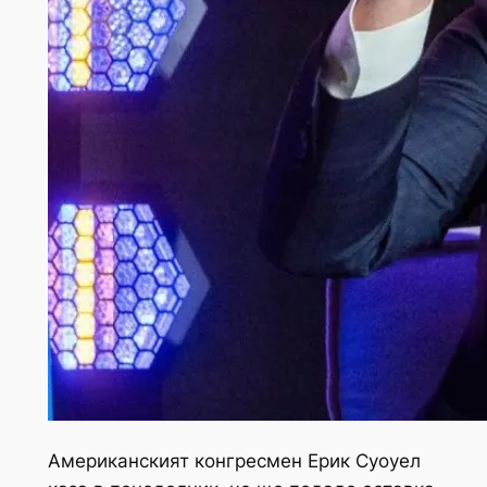
Американският конгресмен Ерик Суоуел