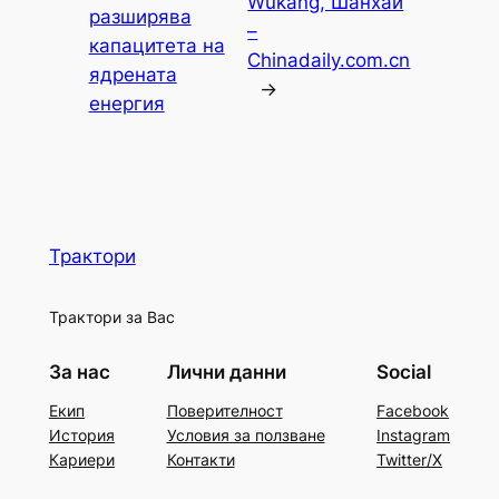
Wukang, Шанхай
разширява
–
капацитета на
Chinadaily.com.cn
ядрената
→
енергия
Трактори
Трактори за Вас
За нас
Лични данни
Social
Екип
Поверителност
Facebook
История
Условия за ползване
Instagram
Кариери
Контакти
Twitter/X