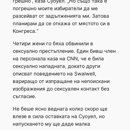
грешно“, каза Суоуел. „Но също така е
погрешно моите избиратели да ме
разсейват от задълженията ми. Затова
планирам да се откажа от мястото си в
Конгреса.“
Четири жени го бяха обвинили в
сексуално престъпление. Един бивш член
на персонала каза на CNN, че е била
сексуално нападната, докато други
описват поведението на Swalwell,
вариращо от изпращане на непоискани
изображения до сексуален контакт без
съгласие.
Не беше ясно веднага колко скоро ще
влезе в сила оставката на Суоуел, но
напускането му ще даде малка