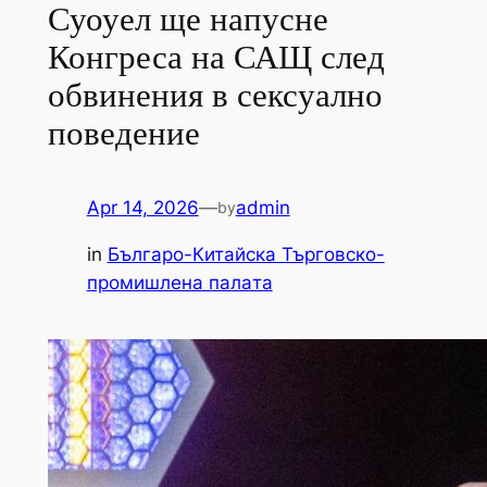
Суоуел ще напусне
Конгреса на САЩ след
обвинения в сексуално
поведение
Apr 14, 2026
—
admin
by
in
Българо-Китайска Търговско-
промишлена палaта