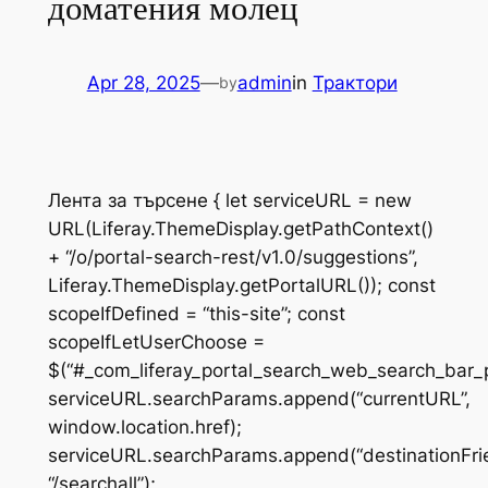
доматения молец
Apr 28, 2025
—
admin
in
Трактори
by
Лента за търсене { let serviceURL = new
URL(Liferay.ThemeDisplay.getPathContext()
+ “/o/portal-search-rest/v1.0/suggestions”,
Liferay.ThemeDisplay.getPortalURL()); const
scopeIfDefined = “this-site”; const
scopeIfLetUserChoose =
$(“#_com_liferay_portal_search_web_search_bar_
serviceURL.searchParams.append(“currentURL”,
window.location.href);
serviceURL.searchParams.append(“destinationFri
“/searchall”);