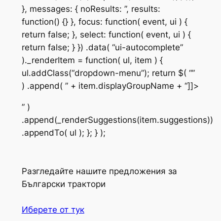
}, messages: { noResults: ”, results:
function() {} }, focus: function( event, ui ) {
return false; }, select: function( event, ui ) {
return false; } }) .data( “ui-autocomplete”
)._renderItem = function( ul, item ) {
ul.addClass(“dropdown-menu”); return $( “”
) .append( ” + item.displayGroupName + “]]>
” )
.append(_renderSuggestions(item.suggestions))
.appendTo( ul ); }; } );
Разгледайте нашите предложения за
Български трактори
Иберете от тук