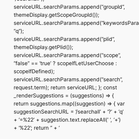
serviceURL.searchParams.append(“groupId”,
themeDisplay.getScopeGroupId());
serviceURL.searchParams.append(“keywordsPar
“q”);
serviceURL.searchParams.append(“plid”,
themeDisplay.getPlid());
serviceURL.searchParams.append(“scope”,
“false” == ‘true’ ? scopeIfLetUserChoose :
scopeIfDefined);
serviceURL.searchParams.append(“search”,
request.term); return serviceURL; }; const
_renderSuggestions = (suggestions) => {
return suggestions.map((suggestion) => { var
suggestionSearchURL = ‘/searchall’ + ‘?’ + ‘q’
+ ‘=%22’ + suggestion.text.replaceAll(‘ ‘, ‘+’)
+ ‘%22’; return ” + ‘