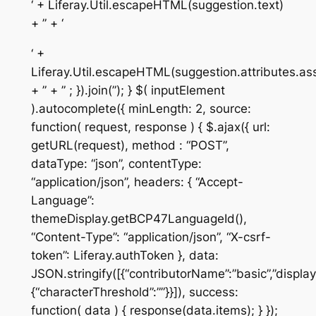
‘ + Liferay.Util.escapeHTML(suggestion.text)
+ ” + ‘
‘ +
Liferay.Util.escapeHTML(suggestion.attributes.
+ ” + ” ; }).join(”); } $( inputElement
).autocomplete({ minLength: 2, source:
function( request, response ) { $.ajax({ url:
getURL(request), method : “POST”,
dataType: “json”, contentType:
“application/json”, headers: { “Accept-
Language”:
themeDisplay.getBCP47LanguageId(),
“Content-Type”: “application/json”, “X-csrf-
token”: Liferay.authToken }, data:
JSON.stringify([{“contributorName”:”basic”,”display
{“characterThreshold”:””}}]), success:
function( data ) { response(data.items); } });