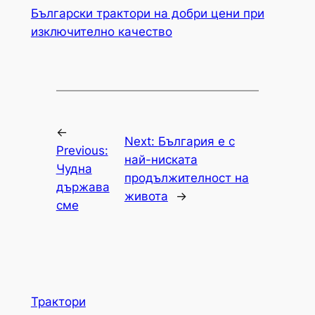
Български трактори на добри цени при
изключително качество
←
Next:
България е с
Previous:
най-ниската
Чудна
продължителност на
държава
живота
→
сме
Трактори