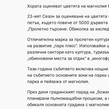
Хората оценяват цветята на магнолия Ю
23-ият Сезон за оценяване на цветята
петък, където повече от 5000 дървета
„Пролетно търсене: Обиколка за изсле
Отличителна марка за пролетен културе
на развитие „парк плюс“. Използвайки 
различни сектори като култура, туризъ
„обикновени места за отдих“ в „многоф
Тази година събитието включва нощни
на събитието основните зони на парка
парка и пейзажа от магнолия.
През деня градинският парад на „божес
планирани пълномащабни процесии, а 
обикаля основната градина с магнолии