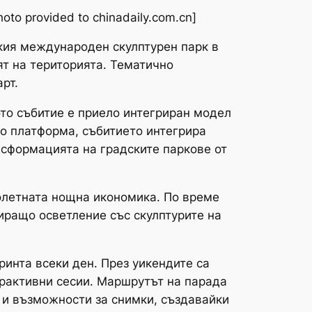
o provided to chinadaily.com.cn]
кия международен скулптурен парк в
т на територията. Тематично
рт.
ото събитие е приело интегриран модел
то платформа, събитието интегрира
ансформацията на градските паркове от
олетната нощна икономика. По време
иращо осветление със скулптурите на
ринта всеки ден. През уикендите са
рактивни сесии. Маршрутът на парада
 и възможности за снимки, създавайки