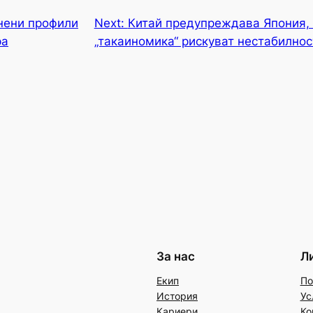
нени профили
Next:
Китай предупреждава Япония, 
ра
„такаиномика“ рискуват нестабилнос
За нас
Л
Екип
По
История
Ус
Кариери
Ко