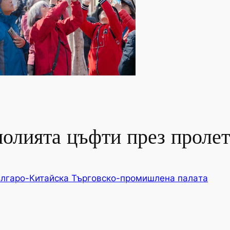
олията цъфти през пролет
лгаро-Китайска Търговско-промишлена палaта