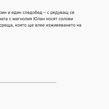
рин и един следобед – с редуващ се
ната с магнолия Юлан носят солови
 среща, която ще влее изживяването на