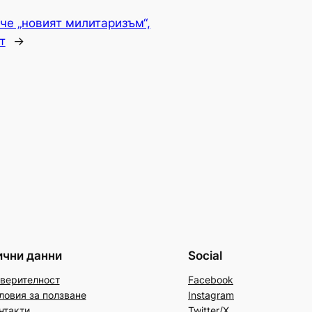
че „новият милитаризъм“,
т
→
ични данни
Social
верителност
Facebook
ловия за ползване
Instagram
нтакти
Twitter/X