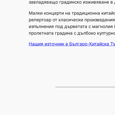
завладяващо градинско изживяване в 
Малки концерти на традиционна китайс
репертоар от класически произведени
изпълнения под дърветата с магнолия 
пролетната градина с дълбоко културн
Нашия източник е Българо-Китайска Т