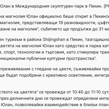
лан в Международния скулптурен парк в Пекин. [Phot
 на магнолия Юлан официално беше открит в Пекинс
 магнолия, представляващи 19 разновидности, цъфтя
дване на магнолия“, събитието ще продължи до 31 ма
н туризъм в района Shijingshan в Пекин, тазгодишн
цветята на магнолия Юлан като средство и парка ка
м, спорт, технологии и търговия, като стимулира тр
ункционални публични културни пространства“.
 преживявания с гледане на цветя, съживявайки пр
 ще бъдат подобрени с креативно осветление, интегр
твото на цветята“ се провежда от 10:40 до 11:10 сут
през делничните дни се провеждат определени инте
 Юлан, позволявайки взаимодействие в близък план