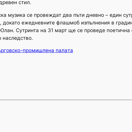
древен стил.
ка музика се провеждат два пъти дневно – един сут
я, докато ежедневните флашмоб изпълнения в гради
Юлан. Сутринта на 31 март ще се проведе поетична
о наследство.
ърговско-промишлена палaта