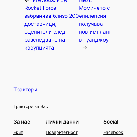
←
Previous:
PLA
Next:
Rocket Force
Момичето с
забранява близо 200
епилепсия
доставчици,
получава
оценители след
нов имплант
разследване на
в Гуанджоу
корупцията
→
Трактори
Трактори за Вас
За нас
Лични данни
Social
Екип
Поверителност
Facebook